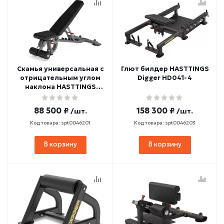
Скамья универсальная с
Глют билдер HASTTINGS
отрицательным углом
Digger HD041-4
наклона HASTTINGS
Digger HD020-6
88 500 ₽
158 300 ₽
/шт.
/шт.
Код товара: spt0046201
Код товара: spt0046203
В корзину
В корзину