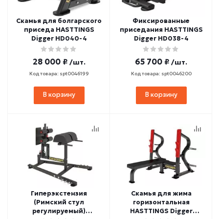
Скамья для болгарского
Фиксированные
приседа HASTTINGS
приседания HASTTINGS
Digger HD040-4
Digger HD038-4
28 000 ₽
65 700 ₽
/шт.
/шт.
Код товара: spt0046199
Код товара: spt0046200
В корзину
В корзину
Гиперэкстензия
Скамья для жима
(Римский стул
горизонтальная
регулируемый)
HASTTINGS Digger