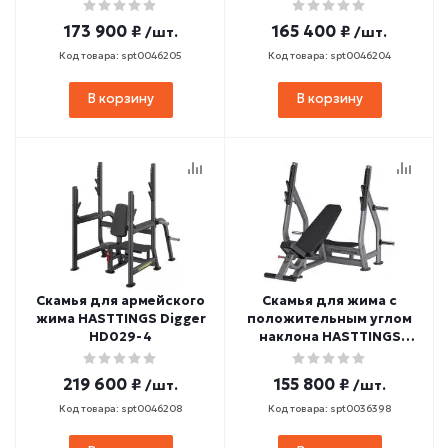
HASTTINGS Digger
HD026-5
HD032-5
173 900 ₽
165 400 ₽
/шт.
/шт.
Код товара: spt0046205
Код товара: spt0046204
В корзину
В корзину
Скамья для армейского
Скамья для жима с
жима HASTTINGS Digger
положительным углом
HD029-4
наклона HASTTINGS
Digger HD005-4
219 600 ₽
155 800 ₽
/шт.
/шт.
Код товара: spt0046208
Код товара: spt0036398