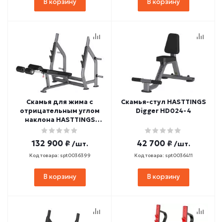
В корзину
В корзину
Скамья для жима с
Скамья-стул HASTTINGS
отрицательным углом
Digger HD024-4
наклона HASTTINGS
Digger HD006-4
132 900 ₽
42 700 ₽
/шт.
/шт.
Код товара: spt0036399
Код товара: spt0036411
В корзину
В корзину