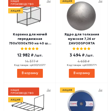
НАШЕ
АКЦИЯ
ПРОИЗВОДСТВО
АКЦИЯ
Корзина для мячей
Ядро для толкания
передвижная
мужское 7,26 кг
750х1050х750 на 40 шт.
ZAVODSPORTA
(сетка) СТ-35
12 982 ₽
3 494 ₽
/шт.
/шт.
14 377 ₽
4 658 ₽
Код товара: spt00212077
Код товара: spt0033771
В корзину
В корзину
НАШЕ
АКЦИЯ
ПРОИЗВОДСТВО
АКЦИЯ