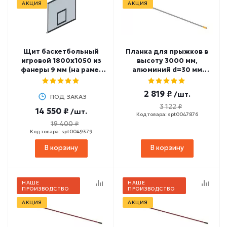
АКЦИЯ
АКЦИЯ
Щит баскетбольный
Планка для прыжков в
игровой 1800х1050 из
высоту 3000 мм,
фанеры 9 мм (на раме)
алюминий d=30 мм
СТ-113
СТ-353
2 819 ₽
/шт.
ПОД ЗАКАЗ
3 122 ₽
14 550 ₽
/шт.
Код товара: spt0047876
19 400 ₽
Код товара: spt0049379
В корзину
В корзину
НАШЕ
НАШЕ
ПРОИЗВОДСТВО
ПРОИЗВОДСТВО
АКЦИЯ
АКЦИЯ