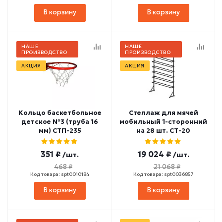
В корзину
В корзину
НАШЕ
НАШЕ
ПРОИЗВОДСТВО
ПРОИЗВОДСТВО
АКЦИЯ
АКЦИЯ
Кольцо баскетбольное
Стеллаж для мячей
детское №3 (труба 16
мобильный 1-сторонний
мм) СТП-235
на 28 шт. СТ-20
351 ₽
19 024 ₽
/шт.
/шт.
468 ₽
21 068 ₽
Код товара: spt0010184
Код товара: spt0036857
В корзину
В корзину