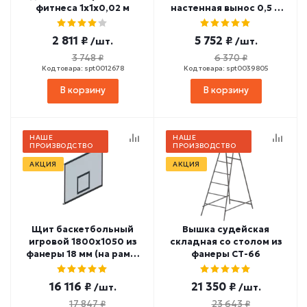
фитнеса 1х1х0,02 м
настенная вынос 0,5 м
СТ-151
2 811 ₽
5 752 ₽
/шт.
/шт.
3 748 ₽
6 370 ₽
Код товара: spt0012678
Код товара: spt0039805
В корзину
В корзину
НАШЕ
НАШЕ
ПРОИЗВОДСТВО
ПРОИЗВОДСТВО
АКЦИЯ
АКЦИЯ
Щит баскетбольный
Вышка судейская
игровой 1800х1050 из
складная со столом из
фанеры 18 мм (на раме)
фанеры СТ-66
СТ-115
16 116 ₽
21 350 ₽
/шт.
/шт.
17 847 ₽
23 643 ₽