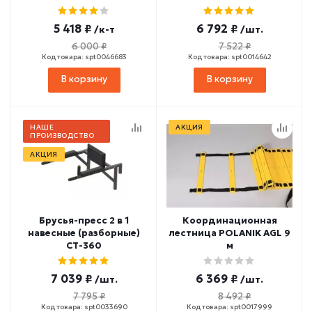
5 418 ₽
6 792 ₽
/к-т
/шт.
6 000 ₽
7 522 ₽
Код товара: spt0046683
Код товара: spt0014642
В корзину
В корзину
НАШЕ
АКЦИЯ
ПРОИЗВОДСТВО
АКЦИЯ
Брусья-пресс 2 в 1
Координационная
навесные (разборные)
лестница POLANIK AGL 9
СТ-360
м
7 039 ₽
6 369 ₽
/шт.
/шт.
7 795 ₽
8 492 ₽
Код товара: spt0033690
Код товара: spt0017999