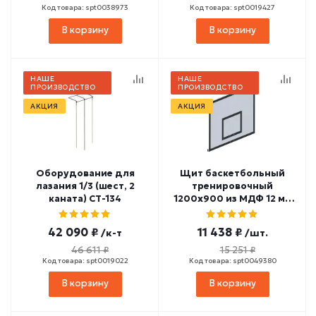
Код товара: spt0038973
Код товара: spt0019427
В корзину
В корзину
НАШЕ
НАШЕ
ПРОИЗВОДСТВО
ПРОИЗВОДСТВО
АКЦИЯ
АКЦИЯ
Оборудование для
Щит баскетбольный
лазания 1/3 (шест, 2
тренировочный
каната) СТ-134
1200х900 из МДФ 12 мм
(на раме) СТ-162
42 090 ₽
11 438 ₽
/к-т
/шт.
46 611 ₽
15 251 ₽
Код товара: spt0019022
Код товара: spt0049380
В корзину
В корзину