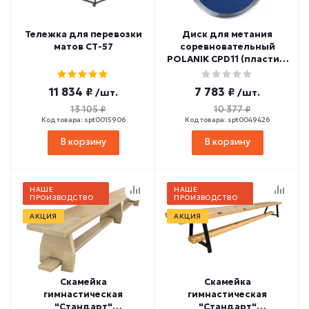
Тележка для перевозки
Диск для метания
матов СТ-57
соревновательный
POLANIK CPD11 (пластик)
1 кг*
11 834 ₽
7 783 ₽
/шт.
/шт.
13 105 ₽
10 377 ₽
Код товара: spt0015906
Код товара: spt0049426
В корзину
В корзину
НАШЕ
НАШЕ
ПРОИЗВОДСТВО
ПРОИЗВОДСТВО
АКЦИЯ
АКЦИЯ
Скамейка
Скамейка
гимнастическая
гимнастическая
"Стандарт"
"Стандарт"