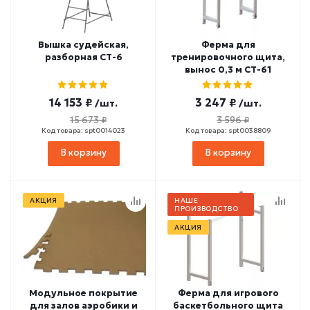
Вышка судейская,
Ферма для
разборная СТ-6
тренировочного щита,
вынос 0,3 м СТ-61
14 153 ₽
3 247 ₽
/шт.
/шт.
15 673 ₽
3 596 ₽
Код товара: spt0014023
Код товара: spt0038809
В корзину
В корзину
АКЦИЯ
НАШЕ
ПРОИЗВОДСТВО
АКЦИЯ
Модульное покрытие
Ферма для игрового
для залов аэробики и
баскетбольного щита