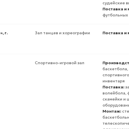
судейские 
Поставка и 
футбольных 
, г.
Зал танцев и хореографии
Поставка и 
Спортивно-игровой зал
Производст
баскетбола,
спортивного
инвентаря
Поставка:
з
волейбола, 
скамейки и 
оборудовани
Монтаж:
сте
баскетбольн
телескопиче