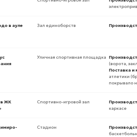
Спортивно-игровой зал
Производст
электропри
до в ауле
Зал единоборств
Производст
ус
Уличная спортивная площадка
Производст
вания
(ворота, зак
Поставка и
атлетики (б
покрывало н
 в ЖК
Спортивно-игровой зал
Производст
»
каркасе
димиро-
Стадион
Производст
баскетбольн