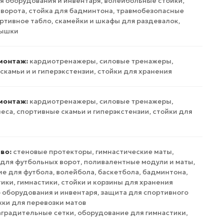
я оборудования и инвентаря, волейбольные стойки,
ворота, стойка для бадминтона, травмобезопасные
ортивное табло, скамейки и шкафы для раздевалок,
вышки
 монтаж:
кардиотренажеры, силовые тренажеры,
скамьи и и гиперэкстензии, стойки для хранения
монтаж:
кардиотренажеры, силовые тренажеры,
еса, спортивные скамьи и гиперэкстензии, стойки для
во:
стеновые протекторы, гимнастические маты,
для футбольных ворот, поливалентные модули и маты,
е для футбола, волейбола, баскетбола, бадминтона,
тики, гимнастики, стойки и корзины для хранения
 оборудования и инвентаря, защита для спортивного
жки для перевозки матов
аградительные сетки, оборудование для гимнастики,