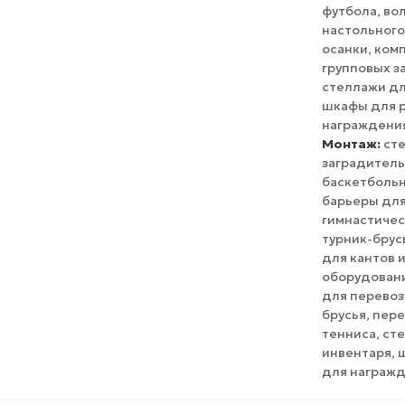
футбола, во
настольного
осанки, ком
групповых з
стеллажи дл
шкафы для р
награждения
Монтаж:
сте
заградитель
баскетбольн
барьеры для
гимнастичес
турник-брус
для кантов 
оборудовани
для перевоз
брусья, пер
тенниса, ст
инвентаря, 
для награжд