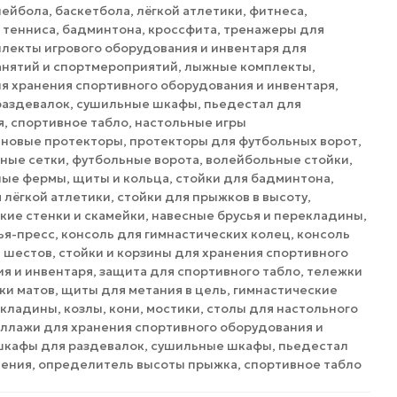
лейбола, баскетбола, лёгкой атлетики, фитнеса,
 тенниса, бадминтона, кроссфита, тренажеры для
плекты игрового оборудования и инвентаря для
анятий и спортмероприятий, лыжные комплекты,
я хранения спортивного оборудования и инвентаря,
аздевалок, сушильные шкафы, пьедестал для
, спортивное табло, настольные игры
новые протекторы, протекторы для футбольных ворот,
ные сетки, футбольные ворота, волейбольные стойки,
ые фермы, щиты и кольца, стойки для бадминтона,
 лёгкой атлетики, стойки для прыжков в высоту,
кие стенки и скамейки, навесные брусья и перекладины,
ья-пресс, консоль для гимнастических колец, консоль
и шестов, стойки и корзины для хранения спортивного
я и инвентаря, защита для спортивного табло, тележки
ки матов, щиты для метания в цель, гимнастические
екладины, козлы, кони, мостики, столы для настольного
еллажи для хранения спортивного оборудования и
шкафы для раздевалок, сушильные шкафы, пьедестал
ения, определитель высоты прыжка, спортивное табло