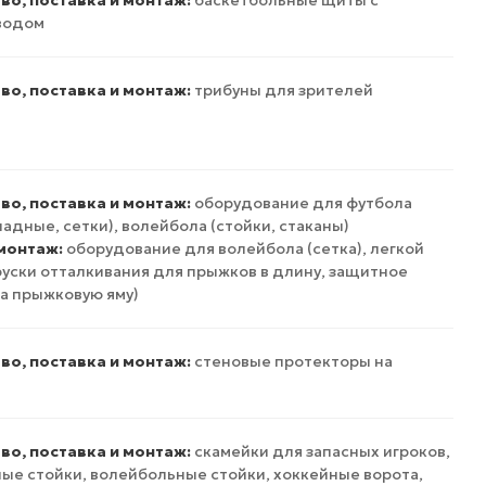
во, поставка и монтаж:
баскетбольные щиты с
водом
во, поставка и монтаж:
трибуны для зрителей
во, поставка и монтаж:
оборудование для футбола
ладные, сетки), волейбола (стойки, стаканы)
 монтаж:
оборудование для волейбола (сетка), легкой
руски отталкивания для прыжков в длину, защитное
а прыжковую яму)
во, поставка и монтаж:
стеновые протекторы на
во, поставка и монтаж:
скамейки для запасных игроков,
ые стойки, волейбольные стойки, хоккейные ворота,