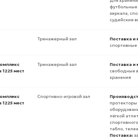
для хранени
футбольные 
зеркала, сп
судейские 
Тренажерный зал
Поставка и
спортивные 
омплекс
Тренажерный зал
Поставка и 
 1225 мест
свободные в
хранения
омплекс
Спортивно-игровой зал
Производст
 1225 мест
протекторы 
оборудовани
лёгкой атле
спортивного
табло, теле
Поставка:
з