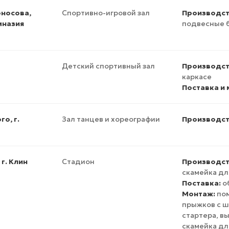
оносова,
Спортивно-игровой зал
Производст
мназия
подвесные 
Детский спортивный зал
Производст
каркасе
Поставка и
го, г.
Зал танцев и хореографии
Производст
г. Клин
Стадион
Производст
скамейка дл
Поставка:
о
Монтаж:
пом
прыжков с ш
стартера, в
скамейка дл