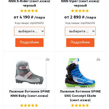
NNN X-Rider (синт.кожа)
NNN Viper (синт.кожа)
черный
черный
от
4 190 ₽
от
2 890 ₽
/пара
/пара
Код товара: stp0016012
Код товара: stp0042235
Подробнее
Подробнее
Лыжные ботинки SPINE
Лыжные ботинки SPINE
NNN Baby (синт.кожа)
SNS Concept Skate
(синт.кожа)