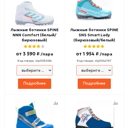
Лыжные ботинки SPINE
Лыжные ботинки SPINE
NNN Comfort (белый/
SNS Smart Lady
бирюзовый)
(бирюзовый/белый)
от
3 590 ₽
от
1 954 ₽
/пара
/пара
Код товара: stp0034184
Код товара: stp0042197
Подробнее
Подробнее