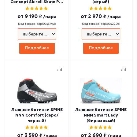
Concept Skiroll Skate Pro
(серый)
(18/1-21) (черный/
зеленый)
от
9 190 ₽
от
2 970 ₽
/пара
/пара
Код товара: stp0043948
Код товара: stp0042206
Подробнее
Подробнее
Лыжные ботинки SPINE
Лыжные ботинки SPINE
NNN Comfort (серо/
NNN Smart Lady
черный)
(бирюзовый)
от
3 590 ₽
от
2 690 ₽
/пара
/пара