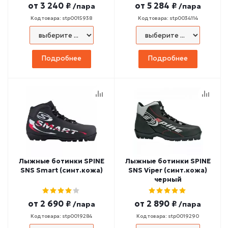
от
3 240 ₽
от
5 284 ₽
/пара
/пара
Код товара: stp0015938
Код товара: stp0034114
Подробнее
Подробнее
Лыжные ботинки SPINE
Лыжные ботинки SPINE
SNS Smart (синт.кожа)
SNS Viper (синт.кожа)
черный
от
2 690 ₽
от
2 890 ₽
/пара
/пара
Код товара: stp0019284
Код товара: stp0019290