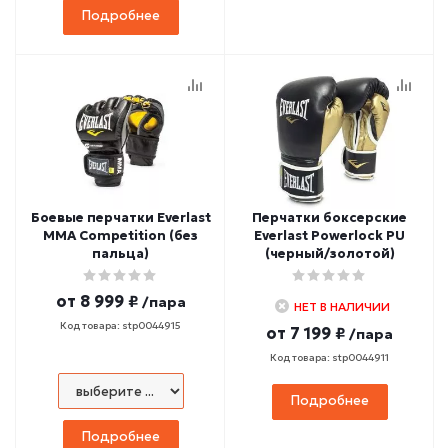
Подробнее
Боевые перчатки Everlast
Перчатки боксерские
MMA Competition (без
Everlast Powerlock PU
пальца)
(черный/золотой)
от
8 999 ₽
/пара
НЕТ В НАЛИЧИИ
Код товара: stp0044915
от
7 199 ₽
/пара
Код товара: stp0044911
Подробнее
Подробнее