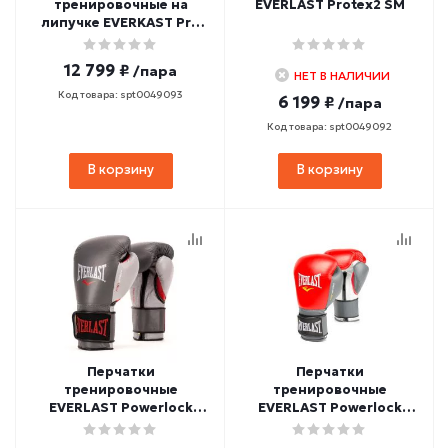
тренировочные на
EVERLAST Protex2 SM
липучке EVERKAST Pro
Leather Strap 10oz
(черный)
12 799 ₽
/пара
НЕТ В НАЛИЧИИ
Код товара: spt0049093
6 199 ₽
/пара
Код товара: spt0049092
В корзину
В корзину
Перчатки
Перчатки
тренировочные
тренировочные
EVERLAST Powerlock
EVERLAST Powerlock
(серо-красный)
(красно-серый)