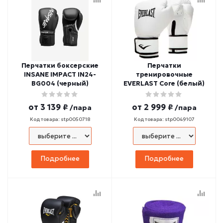
Перчатки боксерские
Перчатки
INSANE IMPACT IN24-
тренировочные
BG004 (черный)
EVERLAST Core (белый)
от
3 139 ₽
от
2 999 ₽
/пара
/пара
Код товара: stp0050718
Код товара: stp0049107
Подробнее
Подробнее