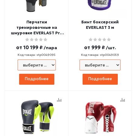
Перчатки
Бинт боксерский
тренировочные на
EVERLAST 3 м
шнуровке EVERLAST Pro
Leather Laced (черный)
от
10 199 ₽
от
999 ₽
/пара
/шт.
Код товара: stp0049095
Код товара: stp0049059
Подробнее
Подробнее