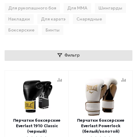
Для рукопашного боя
Для ММА
Шингарды
Накладки
Для каратэ
Снарядные
Боксерские
Бинты
Фильтр
Перчатки боксерские
Перчатки боксерские
Everlast 1910 Classic
Everlast Powerlock
(черный)
(белый/золотой)