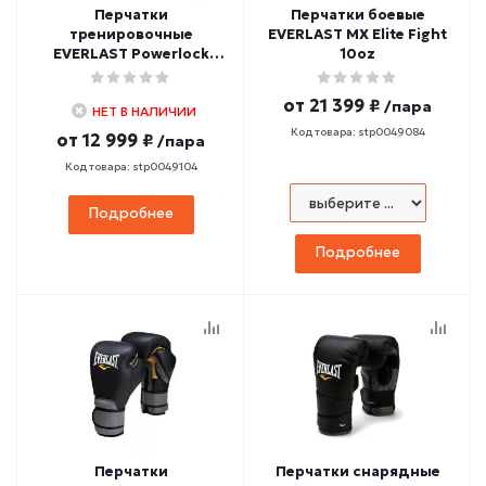
Перчатки
Перчатки боевые
тренировочные
EVERLAST MX Elite Fight
EVERLAST Powerlock
10oz
(сине-зеленый)
от
21 399 ₽
/пара
НЕТ В НАЛИЧИИ
Код товара: stp0049084
от
12 999 ₽
/пара
Код товара: stp0049104
Подробнее
Подробнее
Перчатки
Перчатки снарядные