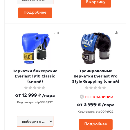
В корзину
Подробнее
Перчатки боксерские
Тренировочные
Everlast 1910 Classic
перчатки Everlast Pro
(синий)
Style Grappling (синий)
от
12 999 ₽
/пара
НЕТ В НАЛИЧИИ
Код товара: stp0044937
от
3 999 ₽
/пара
Код товара: stp0044922
Подробнее