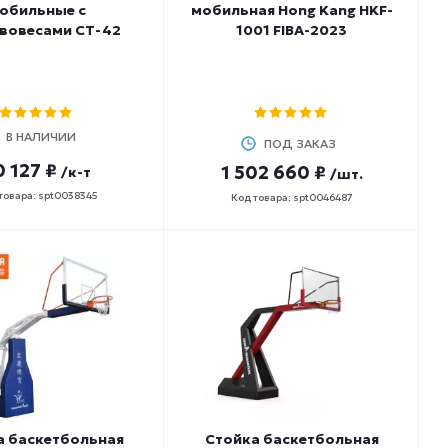
обильные с
мобильная Hong Kang HKF-
вовесами СТ-42
1001 FIBA-2023
В НАЛИЧИИ
ПОД ЗАКАЗ
0 127 ₽
1 502 660 ₽
/к-т
/шт.
товара: spt0038345
Код товара: spt0046487
а баскетбольная
Стойка баскетбольная