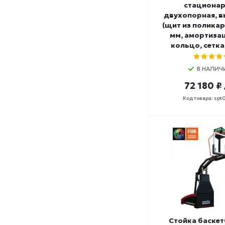
стационар
двухопорная, вы
(щит из поликар
мм, амортиза
кольцо, сетка
В НАЛИЧ
72 180 ₽
Код товара: spt
Стойка баске