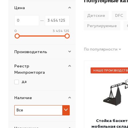
Популярные кат
Цена
Детские
DFC
Регулируемые
0
3 454 125
По популярности
Производитель
Реестр
НАШЕ ПРОИЗВОДСТВ
Минпромторга
да
Наличие
Все
Стойка баске
мобильная склад