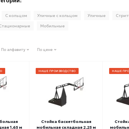
егории:
С кольцом
Уличные с кольцом
Уличные
Стрит
Стационарные
Мобильные
По алфавиту
По цене
О
НАШЕ ПРОИЗВОДСТВО
НАШЕ ПР
тбольная
Стойка баскетбольная
Стойк
ная 1,65 м
мобильная складная 2,25 м
мобильна