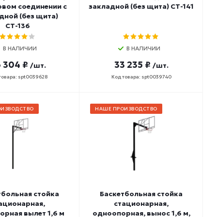
овом соединении с
закладной (без щита) СТ-141
дной (без щита)
СТ-136
В НАЛИЧИИ
В НАЛИЧИИ
 304 ₽
33 235 ₽
/шт.
/шт.
товара: spt0039628
Код товара: spt0039740
ОИЗВОДСТВО
НАШЕ ПРОИЗВОДСТВО
тбольная стойка
Баскетбольная стойка
ационарная,
стационарная,
рная вылет 1,6 м
одноопорная, вынос 1,6 м,