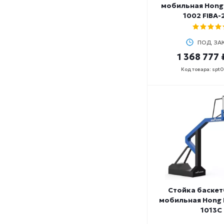
мобильная Hong 
1002 FIBA-
ПОД ЗА
1 368 777 
Код товара: spt
Стойка баске
мобильная Hong 
1013C