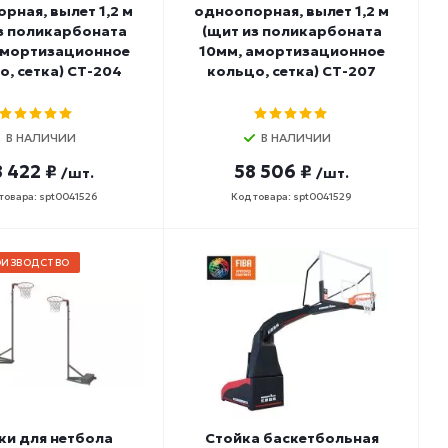
рная, вылет 1,2 м
одноопорная, вылет 1,2 м
з поликарбоната
(щит из поликарбоната
амортизационное
10мм, амортизационное
о, сетка) СТ-204
кольцо, сетка) СТ-207
В НАЛИЧИИ
В НАЛИЧИИ
 422 ₽
58 506 ₽
/шт.
/шт.
товара: spt0041526
Код товара: spt0041529
ОИЗВОДСТВО
ки для нетбола
Стойка баскетбольная