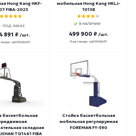
ая Hong Kang HKF-
мобильная Hong Kang HKLJ-
07 FIBA-2023
1013B
В НАЛИЧИИ
ПОД ЗАКАЗ
499 900 ₽
4 891 ₽
/шт.
/шт.
Код товара: spt0046491
товара: spt0046490
а баскетбольная
Стойка баскетбольная
ередвижная
мобильная регулируемая
ательная складная
FOREMAN FY-590
AISHAN TQ1461 FIBA