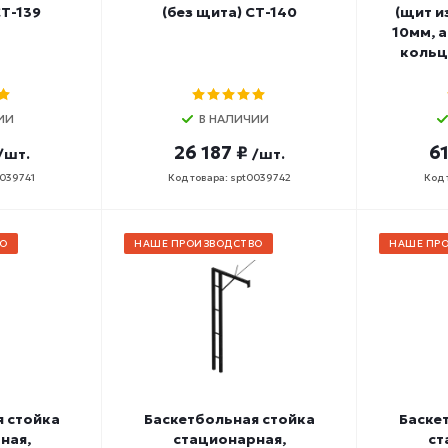
СТ-139
(без щита) СТ-140
(щит и
10мм, 
кольц
ИИ
В НАЛИЧИИ
26 187 ₽
61
/шт.
/шт.
0039741
Код товара: spt0039742
Код 
О
НАШЕ ПРОИЗВОДСТВО
НАШЕ ПР
я стойка
Баскетбольная стойка
Баске
ная,
стационарная,
ст