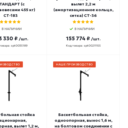
ТАНДАРТ (с
вылет 2,2 м
овесами 455 кг)
(амортизационное кольцо,
СТ-183
сетка) СТ-36
В НАЛИЧИИ
В НАЛИЧИИ
3 330 ₽
155 774 ₽
/шт.
/шт.
товара: spt0035189
Код товара: spt00211155
ОИЗВОДСТВО
НАШЕ ПРОИЗВОДСТВО
тбольная стойка
Баскетбольная стойка,
ационарная,
одноопорная, вынос 1,6 м,
рная, вылет 1,2 м,
на болтовом соединении с