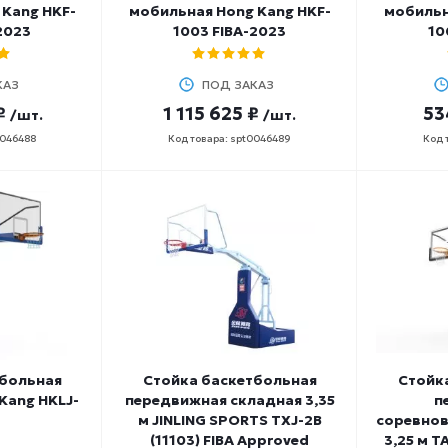
Kang HKF-
мобильная Hong Kang HKF-
мобильн
2023
1003 FIBA-2023
10
КАЗ
ПОД ЗАКАЗ
₽
1 115 625 ₽
53
/шт.
/шт.
0046488
Код товара: spt0046489
Код 
тбольная
Стойка баскетбольная
Стойк
Kang HKLJ-
передвижная складная 3,35
п
м JINLING SPORTS TXJ-2B
соревнов
(11103) FIBA Approved
3,25 м T