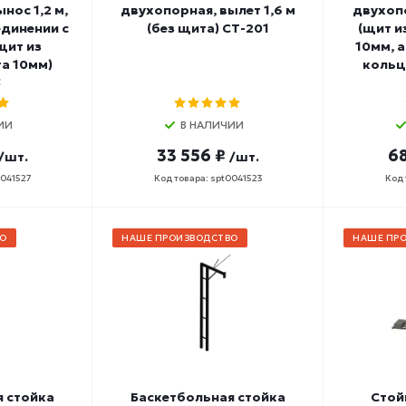
нос 1,2 м,
двухопорная, вылет 1,6 м
двухопо
динении с
(без щита) СТ-201
(щит и
щит из
10мм, 
а 10мм)
кольц
5
ИИ
В НАЛИЧИИ
33 556 ₽
68
/шт.
/шт.
0041527
Код товара: spt0041523
Код 
О
НАШЕ ПРОИЗВОДСТВО
НАШЕ ПР
я стойка
Баскетбольная стойка
Стой