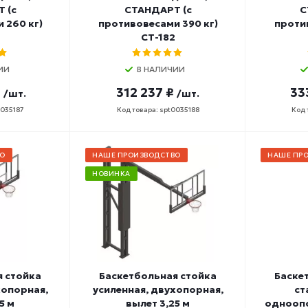
 (с
СТАНДАРТ (с
С
 260 кг)
противовесами 390 кг)
против
СТ-182
ИИ
В НАЛИЧИИ
₽
312 237 ₽
33
/шт.
/шт.
0035187
Код товара: spt0035188
Код 
О
НАШЕ ПРОИЗВОДСТВО
НАШЕ ПР
НОВИНКА
я стойка
Баскетбольная стойка
Баске
хопорная,
усиленная, двухопорная,
ст
5 м
вылет 3,25 м
одноопо