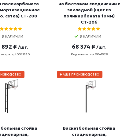
з поликарбоната
на болтовом соединении с
амортизационное
закладной (щит из
о, сетка) СТ-208
поликарбоната 10мм)
СТ-206
В НАЛИЧИИ
В НАЛИЧИИ
 892 ₽
68 374 ₽
/шт.
/шт.
товара: spt0041530
Код товара: spt0041528
ОИЗВОДСТВО
НАШЕ ПРОИЗВОДСТВО
тбольная стойка
Баскетбольная стойка
ационарная,
стационарная,