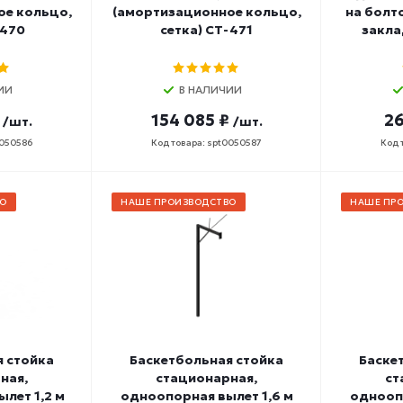
ое кольцо,
(амортизационное кольцо,
на болт
-470
сетка) СТ-471
закла
ИИ
В НАЛИЧИИ
154 085 ₽
26
/шт.
/шт.
0050586
Код товара: spt0050587
Код 
О
НАШЕ ПРОИЗВОДСТВО
НАШЕ ПР
я стойка
Баскетбольная стойка
Баске
ная,
стационарная,
ст
лет 1,2 м
одноопорная вылет 1,6 м
одноопо