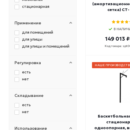
(амортизационн
стационарная
сетка) СТ
Применение
В НАЛИЧ
для помещений
149 013 ₽
для улицы
для улицы и помещений
Код товара: spt
Регулировка
НАШЕ ПРОИЗВОДСТВ
есть
нет
Складывание
есть
нет
Баскетбольна
стационар
одноопорная, вы
Использование