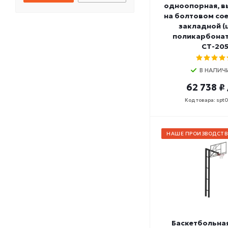
одноопорная, вы
на болтовом сое
закладной (
поликарбонат
СТ-20
В НАЛИЧ
62 738 ₽
Код товара: spt
НАШЕ ПРОИЗВОДСТВ
Баскетбольна