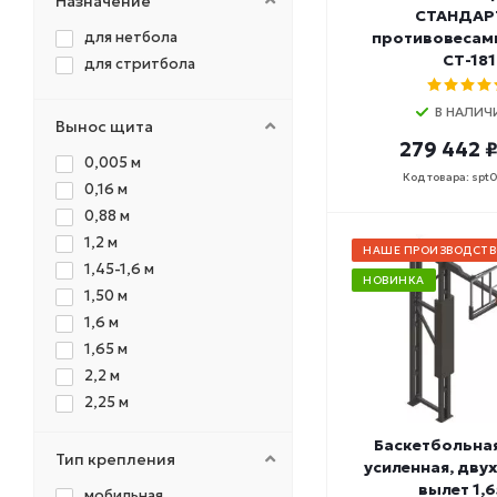
Назначение
СТАНДАРТ
для нетбола
противовесами
СТ-181
для стритбола
В НАЛИЧ
Вынос щита
279 442 
0,005 м
Код товара: spt
0,16 м
0,88 м
1,2 м
НАШЕ ПРОИЗВОДСТВ
1,45-1,6 м
НОВИНКА
1,50 м
1,6 м
1,65 м
2,2 м
2,25 м
2,45 м
Баскетбольна
3,25 м
Тип крепления
усиленная, дву
3,35 м
вылет 1,6
мобильная