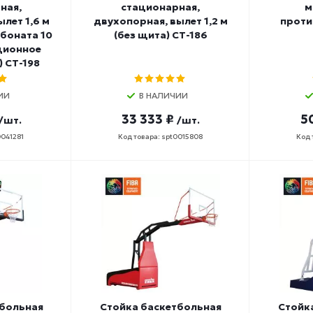
ная,
стационарная,
м
лет 1,6 м
двухопорная, вылет 1,2 м
проти
боната 10
(без щита) СТ-186
ционное
) СТ-198
ИИ
В НАЛИЧИИ
33 333 ₽
5
/шт.
/шт.
0041281
Код товара: spt0015808
Код 
тбольная
Стойка баскетбольная
Стойк