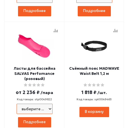
Подробнее
Подробнее
Ласты для бассейна
Съёмный пояс MADWAVE
SALVAS Perfomance
Waist Belt 1,2 м
(розовый)
от
2 236 ₽
1 818 ₽
/пара
/шт.
Код товара: stp0049822
Код товара: spt0049463
В корзину
Подробнее