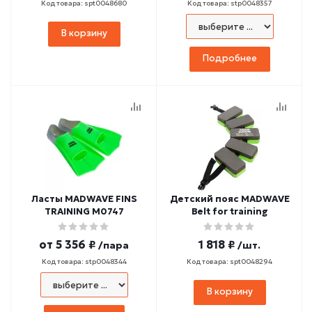
Код товара: spt0048680
Код товара: stp0048357
В корзину
Подробнее
Ласты MADWAVE FINS
Детский пояс MADWAVE
TRAINING M0747
Belt for training
от
5 356 ₽
1 818 ₽
/пара
/шт.
Код товара: stp0048344
Код товара: spt0048294
В корзину