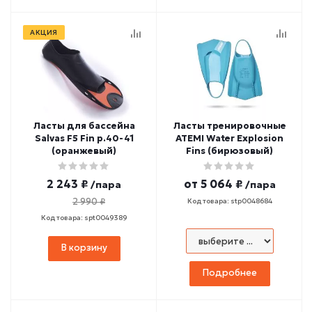
АКЦИЯ
Ласты для бассейна
Ласты тренировочные
Salvas F5 Fin р.40-41
ATEMI Water Explosion
(оранжевый)
Fins (бирюзовый)
2 243 ₽
от
5 064 ₽
/пара
/пара
2 990 ₽
Код товара: stp0048684
Код товара: spt0049389
В корзину
Подробнее