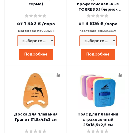
серые)
профессиональные
TORRES X1 (черно-
оранжевые)
от
1 342 ₽
от
3 806 ₽
/пара
/пара
Код товара: stp0048271
Код товара: stp0048239
Подробнее
Подробнее
Доска для плавания
Пояс для плавания
Гранит 31,5х45х3 см
страховочный
23х18,5х2,5 см