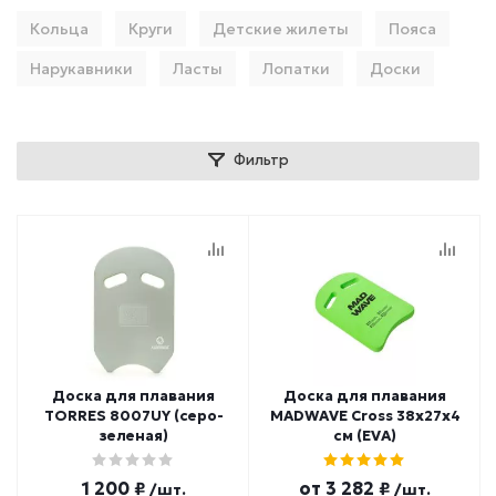
Кольца
Круги
Детские жилеты
Пояса
Нарукавники
Ласты
Лопатки
Доски
Фильтр
Доска для плавания
Доска для плавания
TORRES 8007UY (серо-
MADWAVE Cross 38x27х4
зеленая)
см (EVA)
1 200 ₽
от
3 282 ₽
/шт.
/шт.