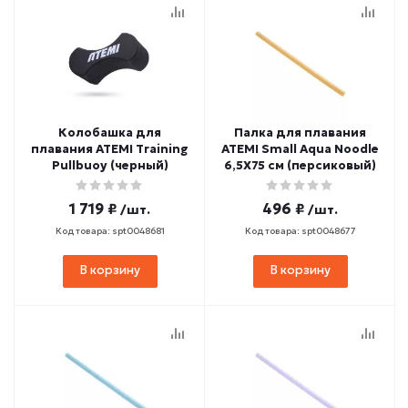
Колобашка для
Палка для плавания
плавания ATEMI Training
ATEMI Small Aqua Noodle
Pullbuoy (черный)
6,5Х75 см (персиковый)
1 719 ₽
496 ₽
/шт.
/шт.
Код товара: spt0048681
Код товара: spt0048677
В корзину
В корзину