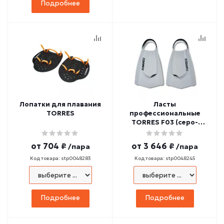
Подробнее
Лопатки для плавания
Ласты
TORRES
профессиональные
TORRES F03 (серо-
черные)
от
704 ₽
от
3 646 ₽
/пара
/пара
Код товара: stp0048283
Код товара: stp0048245
Подробнее
Подробнее