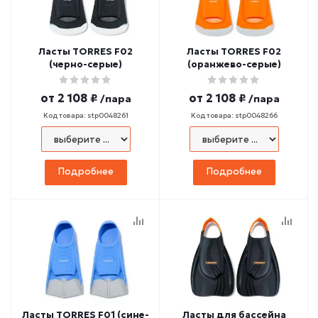
Ласты TORRES F02
Ласты TORRES F02
(черно-серые)
(оранжево-серые)
от
2 108 ₽
от
2 108 ₽
/пара
/пара
Код товара: stp0048261
Код товара: stp0048266
Подробнее
Подробнее
Ласты TORRES F01 (сине-
Ласты для бассейна