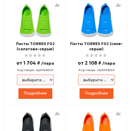
Ласты TORRES F02
Ласты TORRES F02 (сине-
(салатово-серые)
серые)
от
1 704 ₽
от
2 108 ₽
/пара
/пара
Код товара: stp0048250
Код товара: stp0048256
Подробнее
Подробнее