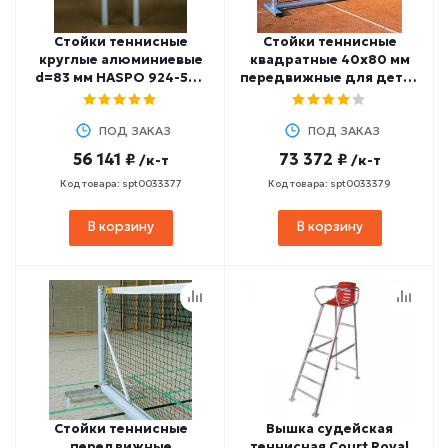
Стойки теннисные
Стойки теннисные
круглые алюминиевые
квадратные 40х80 мм
d=83 мм HASPO 924-502
передвижные для детей
(EN 510)
(с сеткой 600х80 мм)
HASPO 924-507
ПОД ЗАКАЗ
ПОД ЗАКАЗ
56 141 ₽
73 372 ₽
/к-т
/к-т
Код товара: spt0033377
Код товара: spt0033379
В корзину
В корзину
Стойки теннисные
Вышка судейская
передвижные
теннисная Court Royal