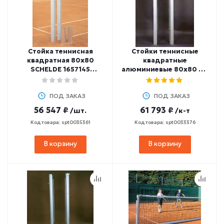
Стойка теннисная
Стойки теннисные
квадратная 80х80
квадратные
SCHELDE 1657145
алюминиевые 80х80 мм
(интегрированная
HASPO 924-500 (EN 510)
система натяжения
сетки)
ПОД ЗАКАЗ
ПОД ЗАКАЗ
56 547 ₽
61 793 ₽
/шт.
/к-т
Код товара: spt0035361
Код товара: spt0033376
В корзину
В корзину