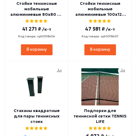
Стойки теннисные
Стойки теннисные
мобильные
мобильные
алюминиевые 80х80 мм
алюминиевые 100х120
под противовесы
мм под противовесы
SPORTWERK (SPW-AT-2)
SPORTWERK (SPW-AT-5)
41 271 ₽
47 581 ₽
/к-т
/к-т
Код товара: spt0018404
Код товара: spt0018407
В корзину
В корзину
Стаканы квадратные
Подпорки для
для пары теннисных
теннисной сетки TENNIS
стоек
LIFE