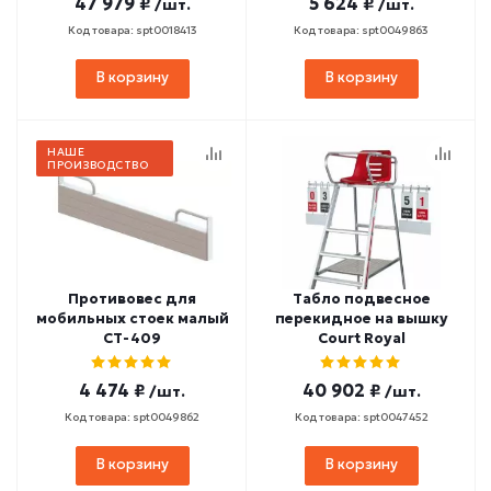
47 979 ₽
5 624 ₽
/шт.
/шт.
Код товара: spt0018413
Код товара: spt0049863
В корзину
В корзину
НАШЕ
ПРОИЗВОДСТВО
Противовес для
Табло подвесное
мобильных стоек малый
перекидное на вышку
СТ-409
Court Royal
4 474 ₽
40 902 ₽
/шт.
/шт.
Код товара: spt0049862
Код товара: spt0047452
В корзину
В корзину