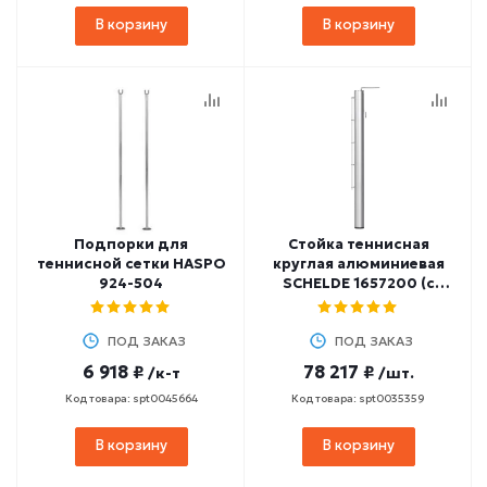
В корзину
В корзину
Подпорки для
Стойка теннисная
теннисной сетки HASPO
круглая алюминиевая
924-504
SCHELDE 1657200 (с
системой натяжения)
d=101 мм
ПОД ЗАКАЗ
ПОД ЗАКАЗ
6 918 ₽
78 217 ₽
/к-т
/шт.
Код товара: spt0045664
Код товара: spt0035359
В корзину
В корзину