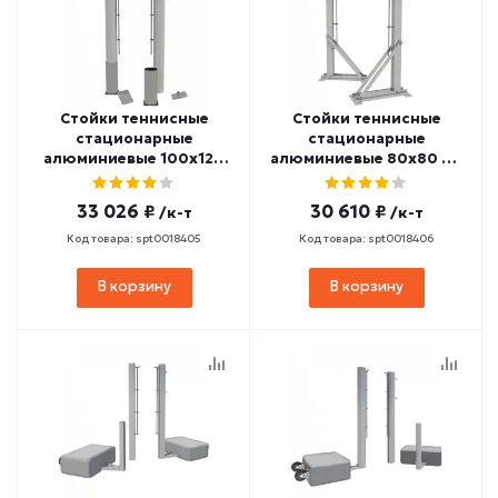
Стойки теннисные
Стойки теннисные
стационарные
стационарные
алюминиевые 100х120
алюминиевые 80х80 мм
мм со стаканами
с "башмаком"
SPORTWERK (SPW-AТ-3)
SPORTWERK (SPW-AТ-4)
33 026 ₽
30 610 ₽
/к-т
/к-т
Код товара: spt0018405
Код товара: spt0018406
В корзину
В корзину