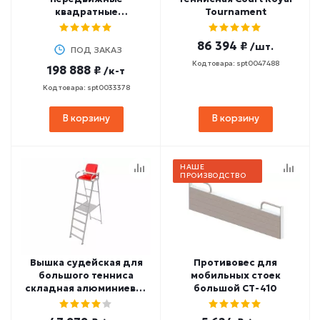
квадратные
Tournament
алюминиевые 80х80 мм
HASPO 924-503
86 394 ₽
/шт.
ПОД ЗАКАЗ
Код товара: spt0047488
198 888 ₽
/к-т
Код товара: spt0033378
В корзину
В корзину
НАШЕ
ПРОИЗВОДСТВО
Вышка судейская для
Противовес для
большого тенниса
мобильных стоек
складная алюминиевая
большой СТ-410
SPORTWERK (SpW-AV-1)