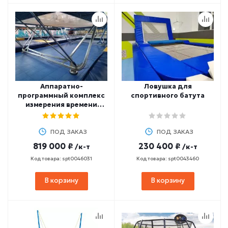
Аппаратно-
Ловушка для
программный комплекс
спортивного батута
измерения времени
полета, перемещений и
синхронности в
прыжках на батуте
ПОД ЗАКАЗ
ПОД ЗАКАЗ
819 000 ₽
230 400 ₽
/к-т
/к-т
Код товара: spt0046031
Код товара: spt0043460
В корзину
В корзину