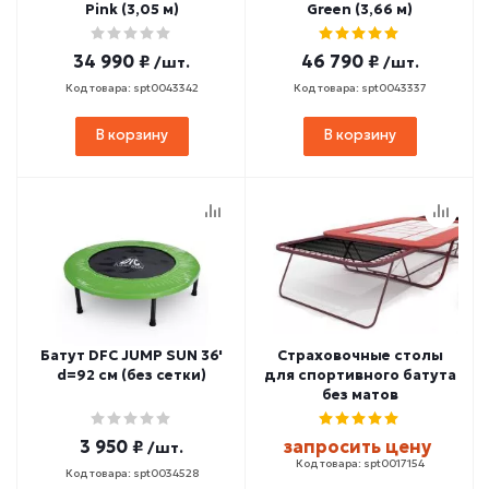
Pink (3,05 м)
Green (3,66 м)
34 990 ₽
46 790 ₽
/шт.
/шт.
Код товара: spt0043342
Код товара: spt0043337
В корзину
В корзину
Батут DFC JUMP SUN 36'
Страховочные столы
d=92 см (без сетки)
для спортивного батута
без матов
3 950 ₽
запросить цену
/шт.
Код товара: spt0017154
Код товара: spt0034528