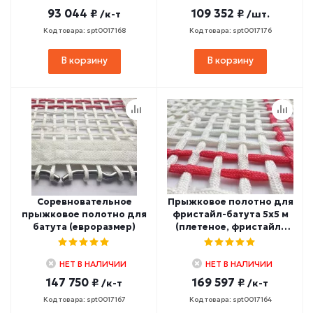
93 044 ₽
109 352 ₽
/к-т
/шт.
Код товара: spt0017168
Код товара: spt0017176
В корзину
В корзину
Соревновательное
Прыжковое полотно для
прыжковое полотно для
фристайл-батута 5х5 м
батута (евроразмер)
(плетеное, фристайл-
размер)
НЕТ В НАЛИЧИИ
НЕТ В НАЛИЧИИ
147 750 ₽
169 597 ₽
/к-т
/к-т
Код товара: spt0017167
Код товара: spt0017164