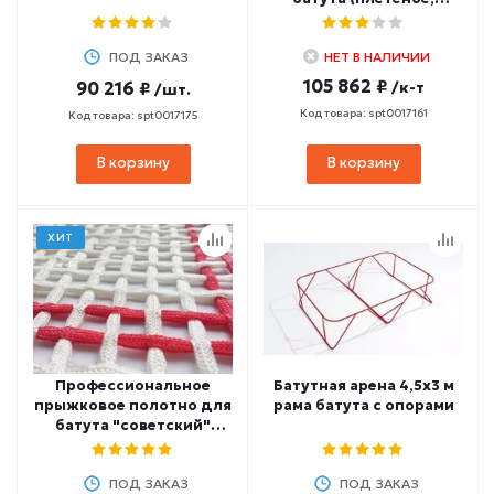
евроразмер)
ПОД ЗАКАЗ
НЕТ В НАЛИЧИИ
105 862 ₽
90 216 ₽
/к-т
/шт.
Код товара: spt0017161
Код товара: spt0017175
В корзину
В корзину
ХИТ
Профессиональное
Батутная арена 4,5х3 м
прыжковое полотно для
рама батута с опорами
батута "советский"
размер
ПОД ЗАКАЗ
ПОД ЗАКАЗ