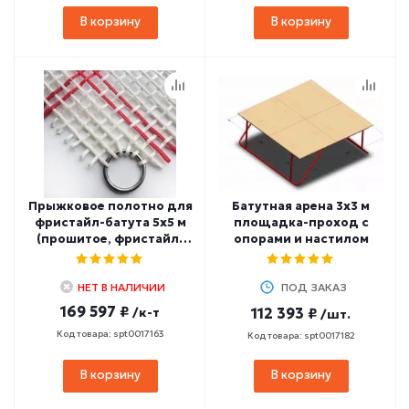
В корзину
В корзину
Прыжковое полотно для
Батутная арена 3х3 м
фристайл-батута 5х5 м
площадка-проход с
(прошитое, фристайл-
опорами и настилом
размер)
НЕТ В НАЛИЧИИ
ПОД ЗАКАЗ
169 597 ₽
/к-т
112 393 ₽
/шт.
Код товара: spt0017163
Код товара: spt0017182
В корзину
В корзину