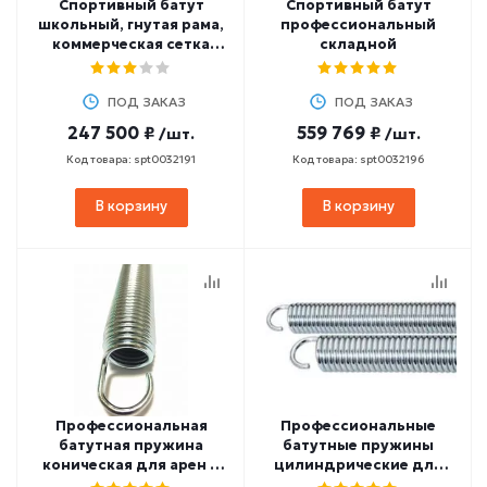
Спортивный батут
Спортивный батут
школьный, гнутая рама,
профессиональный
коммерческая сетка
складной
AirJet
ПОД ЗАКАЗ
ПОД ЗАКАЗ
247 500 ₽
559 769 ₽
/шт.
/шт.
Код товара: spt0032191
Код товара: spt0032196
В корзину
В корзину
Профессиональная
Профессиональные
батутная пружина
батутные пружины
коническая для арен и
цилиндрические для
парков
спортивных батутов