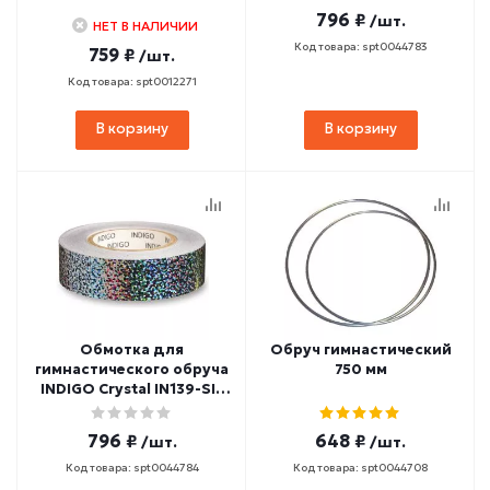
м) розовая
796 ₽
/шт.
НЕТ В НАЛИЧИИ
Код товара: spt0044783
759 ₽
/шт.
Код товара: spt0012271
В корзину
В корзину
Обмотка для
Обруч гимнастический
гимнастического обруча
750 мм
INDIGO Crystal IN139-SIL
(ширина 2 см, длина 14
м) серебристая
796 ₽
648 ₽
/шт.
/шт.
Код товара: spt0044784
Код товара: spt0044708