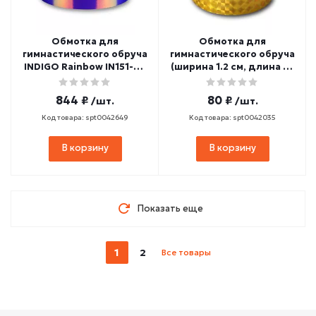
Обмотка для
Обмотка для
гимнастического обруча
гимнастического обруча
INDIGO Rainbow IN151-BV
(ширина 1.2 см, длина 10
(ширина 2 см, длина 14
м) золотистый
м) сине-фиолетовая
844 ₽
80 ₽
/шт.
/шт.
Код товара: spt0042649
Код товара: spt0042035
В корзину
В корзину
Показать еще
1
2
Все товары