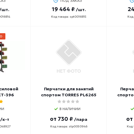
КАЗ
ПОД ЗАКАЗ
19 464 ₽
24
/шт.
/шт.
0016814
Код товара: spt0016815
Код 
О
 силовой
Перчатки для занятий
Перча
СТ-396
спортом TORRES PL6265
спорто
ИИ
В НАЛИЧИИ
от
730 ₽
от
/к-т
/пара
0048927
Код товара: stp0050946
Код 