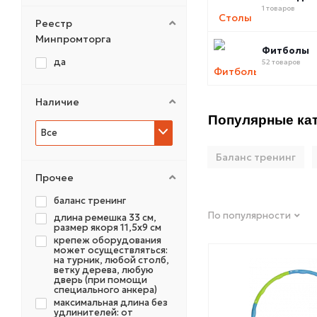
FOREMAN
1 товаров
FRANKLIN METHOD
Реестр
HASTTINGS
Минпромторга
Фитболы
HUGGER MUGGER
да
52 товаров
INDIGO
INEX
Наличие
INSANE
Популярные кат
LIFELINE
Все
LIVEPRO
MAGNUM
Баланс тренинг
MB Barbell
Прочее
MYGA
баланс тренинг
NO BRAND
По популярности
длина ремешка 33 см,
Original Fit.Tools
размер якоря 11,5х9 см
крепеж оборудования
PERFORM BETTER
может осуществляться:
PRCTZ
на турник, любой столб,
ветку дерева, любую
PROFI-FIT
дверь (при помощи
специального анкера)
PROXIMA
максимальная длина без
REBEL
удлинителей: от