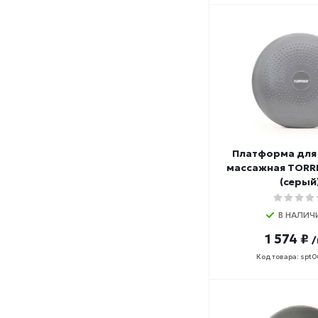
Платформа для
массажная TORR
(серый
В НАЛИЧ
1 574 ₽
/
Код товара: spt