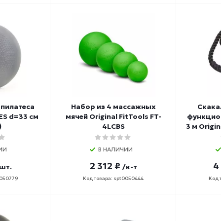
 пилатеса
Набор из 4 массажных
Скака
ES d=33 см
мячей Original FitTools FT-
функцио
)
4LCBS
3 м Origi
ИИ
В НАЛИЧИИ
2 312 ₽
4
шт.
/к-т
0050779
Код товара: spt0050444
Код 