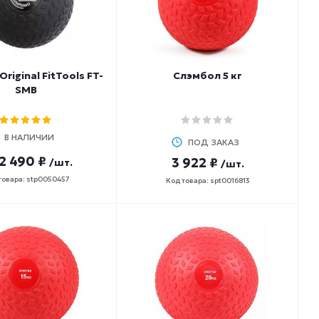
riginal FitTools FT-
Слэмбол 5 кг
SMB
В НАЛИЧИИ
ПОД ЗАКАЗ
2 490 ₽
3 922 ₽
/шт.
/шт.
товара: stp0050457
Код товара: spt0016813