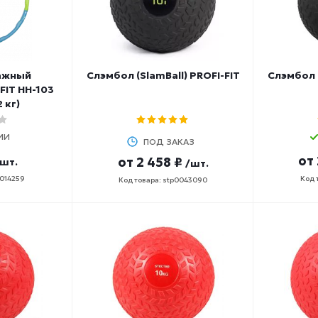
ажный
Слэмбол (SlamBall) PROFI-FIT
Слэмбол O
IT HH-103
 кг)
ИИ
ПОД ЗАКАЗ
от
от
2 458 ₽
/шт.
/шт.
0014259
Код 
Код товара: stp0043090