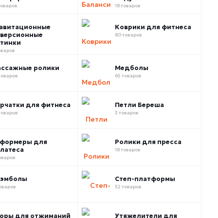
товаров
18 товаров
авитационные
Коврики для фитнеса
версионные
80 товаров
тинки
оваров
ссажные ролики
Медболы
товаров
65 товаров
рчатки для фитнеса
Петли Береша
товаров
3 товаров
формеры для
Ролики для пресса
латеса
18 товаров
оваров
лэмболы
Степ-платформы
товаров
32 товаров
оры для отжиманий
Утяжелители для