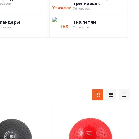
тренировок
товаров
36 товаров
спандеры
TRX петли
товаров
11 товаров