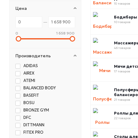
15 товаров
Цена
Бодибары
10 товаров
0
1 658 900
Массажеры
46 товаров
Производитель
ADIDAS
Мячи детс
17 товаров
AIREX
ATEMI
BALANCED BODY
Полусфер
балансир
BASEFIT
21 товаров
BOSU
BRONZE GYM
Роллы для
DFC
22 товаров
DITTMANN
FITEX PRO
Столы для