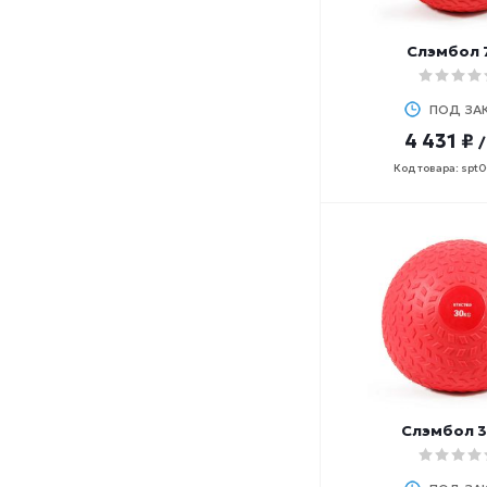
Слэмбол 7
ПОД ЗА
4 431 ₽
Код товара: spt
Слэмбол 3