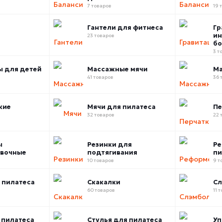
7 товаров
19 
Гантели для фитнеса
Гр
ин
23 товаров
бо
3 т
 для детей
Массажные мячи
Ма
41 товаров
36 
кие
Мячи для пилатеса
Пе
32 товаров
22 
ы
Резинки для
Ре
овочные
подтягивания
пи
10 товаров
9 т
 пилатеса
Скакалки
С
60 товаров
11 
 пилатеса
Стулья для пилатеса
Уп