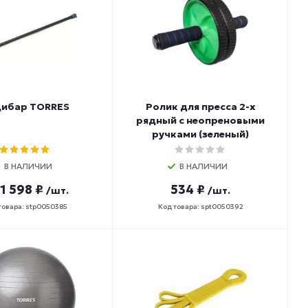
ибар TORRES
Ролик для пресса 2-х
рядный с неопреновыми
ручками (зеленый)
В НАЛИЧИИ
В НАЛИЧИИ
1 598 ₽
534 ₽
/шт.
/шт.
товара: stp0050385
Код товара: spt0050392