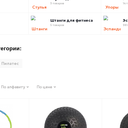
3 товаров
14 
Штанги для фитнеса
Э
5 товаров
98 
егории:
Пилатес
По алфавиту
По цене