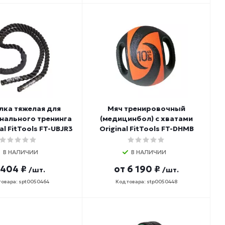
лка тяжелая для
Мяч тренировочный
нального тренинга
(медицинбол) с хватами
nal FitTools FT-UBJR3
Original FitTools FT-DHMB
В НАЛИЧИИ
В НАЛИЧИИ
 404 ₽
от
6 190 ₽
/шт.
/шт.
товара: spt0050464
Код товара: stp0050448