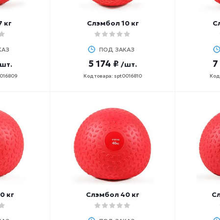
 кг
Слэмбол 10 кг
С
КАЗ
ПОД ЗАКАЗ
5 174 ₽
7
/шт.
/шт.
0016809
Код товара: spt0016810
Код 
0 кг
Слэмбол 40 кг
Сл