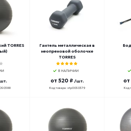
кий TORRES
Гантель металлическая в
Бод
рый)
неопреновой оболочке
TORRES
ИИ
В НАЛИЧИИ
от
520 ₽
от
шт.
/шт.
0050388
Код товара: stp0050379
Код 