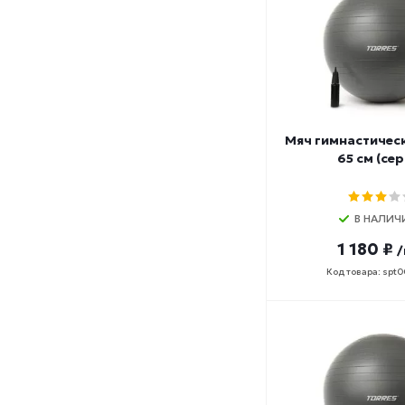
Мяч гимнастичес
65 см (се
В НАЛИЧ
1 180 ₽
/
Код товара: spt