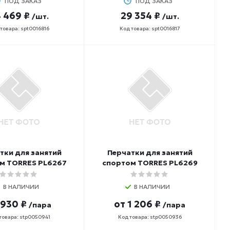
ПОД ЗАКАЗ
ПОД ЗАКАЗ
 469 ₽
29 354 ₽
/шт.
/шт.
товара: spt0016816
Код товара: spt0016817
тки для занятий
Перчатки для занятий
м TORRES PL6267
спортом TORRES PL6269
В НАЛИЧИИ
В НАЛИЧИИ
930 ₽
от
1 206 ₽
/пара
/пара
товара: stp0050941
Код товара: stp0050936