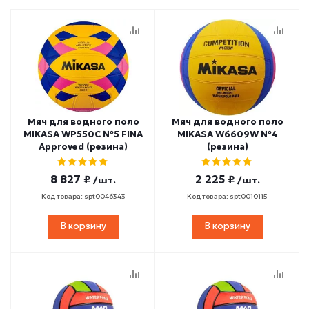
Мяч для водного поло
Мяч для водного поло
MIKASA WP550C №5 FINA
MIKASA W6609W №4
Approved (резина)
(резина)
8 827 ₽
2 225 ₽
/шт.
/шт.
Код товара: spt0046343
Код товара: spt0010115
В корзину
В корзину