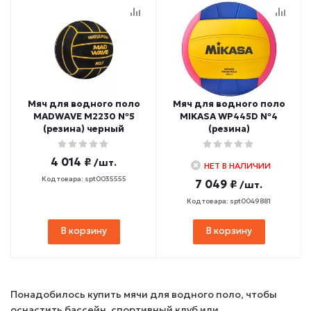
Мяч для водного поло
Мяч для водного поло
MADWAVE M2230 №5
MIKASA WP445D №4
(резина) черный
(резина)
4 014 ₽
/шт.
НЕТ В НАЛИЧИИ
Код товара: spt0035555
7 049 ₽
/шт.
Код товара: spt0049881
В корзину
В корзину
Понадобилось купить мячи для водного поло, чтобы
оснастить бассейн, спортивный клуб или