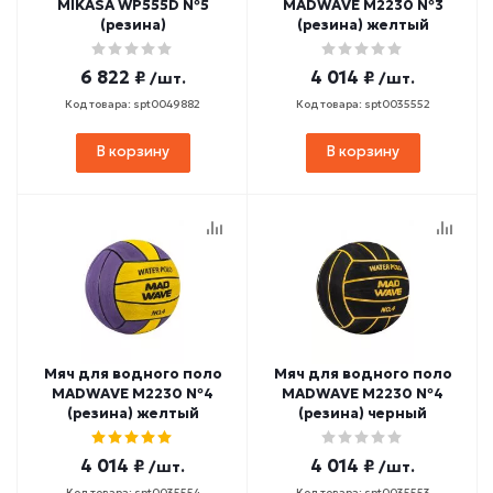
MIKASA WP555D №5
MADWAVE M2230 №3
(резина)
(резина) желтый
6 822 ₽
4 014 ₽
/шт.
/шт.
Код товара: spt0049882
Код товара: spt0035552
В корзину
В корзину
Мяч для водного поло
Мяч для водного поло
MADWAVE M2230 №4
MADWAVE M2230 №4
(резина) желтый
(резина) черный
4 014 ₽
4 014 ₽
/шт.
/шт.
Код товара: spt0035554
Код товара: spt0035553