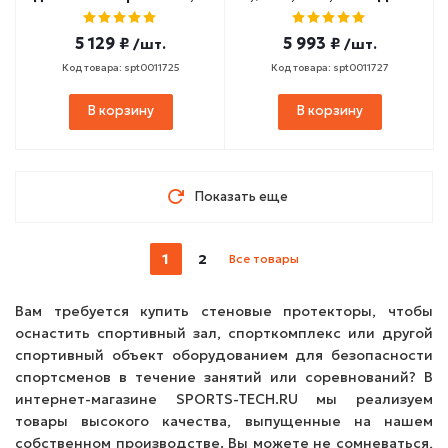
1х0,04м (тент, НПЭ) МП-11
(тент) МП-13
5 129 ₽
5 993 ₽
/шт.
/шт.
Код товара: spt0011725
Код товара: spt0011727
В корзину
В корзину
Показать еще
1
2
Все товары
Вам требуется купить стеновые протекторы, чтобы
оснастить спортивный зал, спорткомплекс или другой
спортивный объект оборудованием для безопасности
спортсменов в течение занятий или соревнований? В
интернет-магазине SPORTS-TECH.RU мы реализуем
товары высокого качества, выпущенные на нашем
собственном производстве. Вы можете не сомневаться,