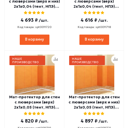
с люверсами (верх и низ)
с люверсами (верх)
2х1х0,04 (тент, НПЭ)
2х1х0,04 (тент, НПЭ)
МП-6
МП-4
4 693 ₽
4 616 ₽
/шт.
/шт.
Код товара: spt0011720
Код товара: spt0011718
В корзину
В корзину
НАШЕ
НАШЕ
ПРОИЗВОДСТВО
ПРОИЗВОДСТВО
Мат-протектор для стен
Мат-протектор для стен
с люверсами (верх)
с люверсами (верх и низ)
2х1х0,05 (тент, НПЭ)
2х1х0,05 (тент, НПЭ)
МП-5
МП-7
4 820 ₽
4 897 ₽
/шт.
/шт.
Код товара: spt0011719
Код товара: spt0011721