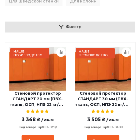
Для шведской стенки
Для колонн
Фильтр
НАШЕ
НАШЕ
ПРОИЗВОДСТВО
ПРОИЗВОДСТВО
Стеновой протектор
Стеновой протектор
СТАНДАРТ 20 мм (ПВХ-
СТАНДАРТ 30 мм (ПВХ-
ткань, ОСП, НПЭ 22 кг/м3)
ткань, ОСП, НПЭ 22 кг/м3)
СП-9
СП-11
3 368 ₽
3 505 ₽
/кв.м
/кв.м
Код товара: spt0050319
Код товара: spt0050408