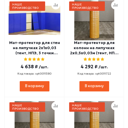
НАШЕ
НАШЕ
ПРОИЗВОДСТВО
ПРОИЗВОДСТВО
Мат-протектор для стен
Мат-протектор для
на липучках 2х1х0,03
колонн на липучках
(тент, НПЭ, 3 точки
2х0,5х0,03м (тент, НПЭ)
крепления) МП-1
МП-8
4 638 ₽
4 292 ₽
/шт.
/шт.
Код товара: spt0011380
Код товара: spt0011722
В корзину
В корзину
НАШЕ
НАШЕ
ПРОИЗВОДСТВО
ПРОИЗВОДСТВО