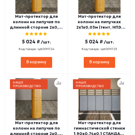
Мат-протектор для
Мат-протектор для
колонн на липучке по
колонн на липучках
длинной стороне 2х0,5-
2х1х0,03м (тент, НПЭ)
1х0,03м (тент, НПЭ)
МП-9
МП-10
5 024 ₽
5 024 ₽
/шт.
/шт.
Код товара: spt0011724
Код товара: spt0011723
В корзину
В корзину
НАШЕ
НАШЕ
ПРОИЗВОДСТВО
ПРОИЗВОДСТВО
Мат-протектор для
Мат-протектор для
колонн на липучке по
гимнастической стенки
длинной стороне 2х0,5-
1,90х0,74х0,1 СТАНДАРТ