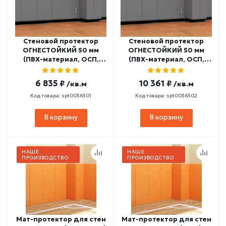
Стеновой протектор
Стеновой протектор
ОГНЕСТОЙКИЙ 50 мм
ОГНЕСТОЙКИЙ 50 мм
(ПВХ-материал, ОСП,
(ПВХ-материал, ОСП,
НПЭ 22 кг/м3,
ППЭ 30 кг/м3,
заключение МЧС РФ)
заключение МЧС РФ)
6 835 ₽
10 361 ₽
/кв.м
/кв.м
СПГ1-15
СПГ1-16
Код товара: spt0036301
Код товара: spt0036302
В корзину
В корзину
НАШЕ
НАШЕ
ПРОИЗВОДСТВО
ПРОИЗВОДСТВО
Мат-протектор для стен
Мат-протектор для стен