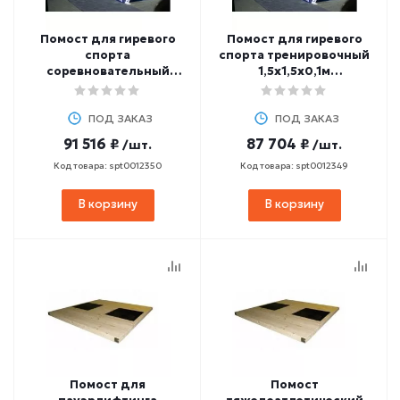
Помост для гиревого
Помост для гиревого
спорта
спорта тренировочный
соревновательный
1,5х1,5х0,1м
1,5х1,5х0,1м
(амортизаторы
(амортизаторы
1х1х0,01м)
1х1х0,02м)
ПОД ЗАКАЗ
ПОД ЗАКАЗ
91 516 ₽
87 704 ₽
/шт.
/шт.
Код товара: spt0012350
Код товара: spt0012349
В корзину
В корзину
Помост для
Помост