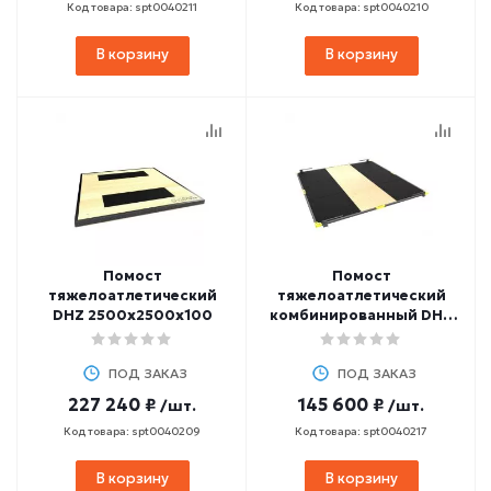
Код товара: spt0040211
Код товара: spt0040210
В корзину
В корзину
Помост
Помост
тяжелоатлетический
тяжелоатлетический
DHZ 2500х2500х100
комбинированный DHZ
3000х3000х40 (фанера,
резина)
ПОД ЗАКАЗ
ПОД ЗАКАЗ
227 240 ₽
145 600 ₽
/шт.
/шт.
Код товара: spt0040209
Код товара: spt0040217
В корзину
В корзину