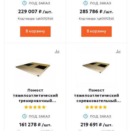
1,5х0,5х0,02м)
ПОД ЗАКАЗ
ПОД ЗАКАЗ
229 007 ₽
285 786 ₽
/шт.
/шт.
Код товара: spt0012346
Код товара: spt0012345
В корзину
В корзину
Помост
Помост
тяжелоатлетический
тяжелоатлетический
тренировочный
соревновательный
2,5х2,5х0,1м
3х3х0,12м
(амортизаторы
(амортизаторы
1х0,5х0,04м)
ПОД ЗАКАЗ
1,5х0,5х0,04м)
ПОД ЗАКАЗ
161 278 ₽
219 691 ₽
/шт.
/шт.