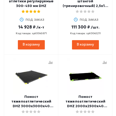
атлетики регулируемые
штангой
300-450 мм DHZ
(тренировочный) 2,5х1,9
м FITEX PRO FTX-6518
ПОД ЗАКАЗ
ПОД ЗАКАЗ
14 928 ₽
111 300 ₽
/к-т
/шт.
Код товара: spt0045671
Код товара: spt0045211
В корзину
В корзину
Помост
Помост
тяжелоатлетический
тяжелоатлетический
DHZ 3000х3000х40
DHZ 2000х2500х40
(резина)
(резина)