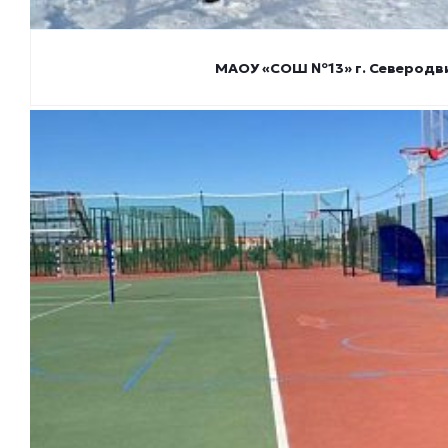
МАОУ «СОШ №13» г. Северодв