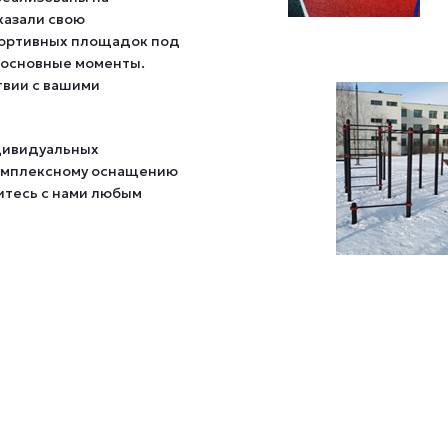
казали свою
портивных площадок под
е основные моменты.
твии с вашими
ндивидуальных
 комплексному оснащению
житесь с нами любым