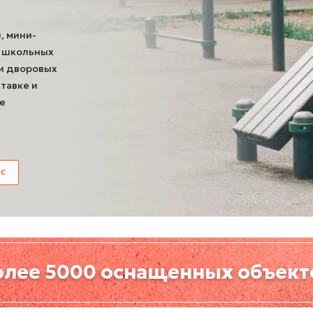
, мини-
я школьных
 и дворовых
тавке и
е
ос
олее 5000 оснащенных объект