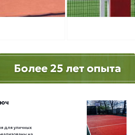
Более 25 лет опыта
люч
я для уличных
реализованы на