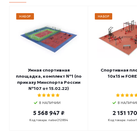
НАБОР
НАБОР
Умная спортивная
Спортивная п
площадка, комплект №1 (по
10х15 м FOR
приказу Минспорта России
№107 от 15.02.22)
В НАЛИЧИИ
В НАЛИЧИ
5 568 947 ₽
2 151 170
Код товара: nabor212894
Код товара: nabor