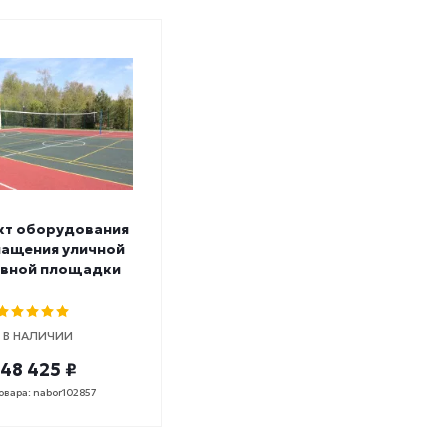
кт оборудования
нащения уличной
ивной площадки
В НАЛИЧИИ
148 425 ₽
овара: nabor102857