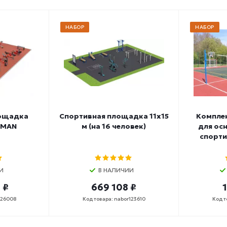
НАБОР
НАБОР
лощадка
Спортивная площадка 11х15
Компле
EMAN
м (на 16 человек)
для ос
спорт
И
В НАЛИЧИИ
 ₽
669 108 ₽
126008
Код товара: nabor123610
Код т