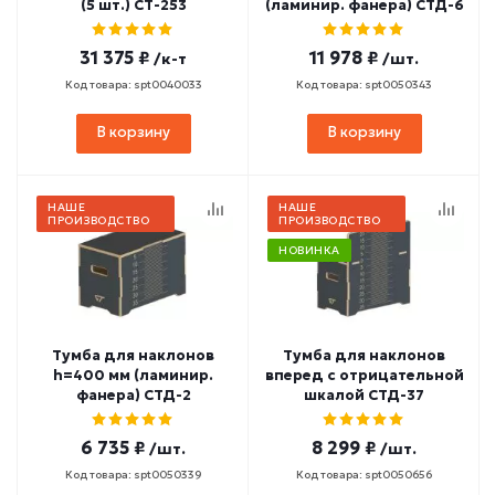
(5 шт.) СТ-253
(ламинир. фанера) СТД-6
31 375 ₽
11 978 ₽
/к-т
/шт.
Код товара: spt0040033
Код товара: spt0050343
В корзину
В корзину
НАШЕ
НАШЕ
ПРОИЗВОДСТВО
ПРОИЗВОДСТВО
НОВИНКА
Тумба для наклонов
Тумба для наклонов
h=400 мм (ламинир.
вперед с отрицательной
фанера) СТД-2
шкалой СТД-37
6 735 ₽
8 299 ₽
/шт.
/шт.
Код товара: spt0050339
Код товара: spt0050656