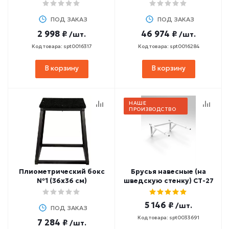
ПОД ЗАКАЗ
ПОД ЗАКАЗ
2 998 ₽
46 974 ₽
/шт.
/шт.
Код товара: spt0016317
Код товара: spt0016284
В корзину
В корзину
НАШЕ
ПРОИЗВОДСТВО
Плиометрический бокс
Брусья навесные (на
№1 (36х36 см)
шведскую стенку) СТ-27
5 146 ₽
/шт.
ПОД ЗАКАЗ
Код товара: spt0033691
7 284 ₽
/шт.