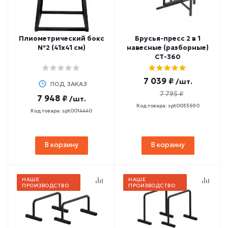
Плиометрический бокс
Брусья-пресс 2 в 1
№2 (41х41 см)
навесные (разборные)
СТ-360
7 039 ₽
/шт.
ПОД ЗАКАЗ
7 795 ₽
7 948 ₽
/шт.
Код товара: spt0033690
Код товара: spt0014440
В корзину
В корзину
НАШЕ
НАШЕ
ПРОИЗВОДСТВО
ПРОИЗВОДСТВО