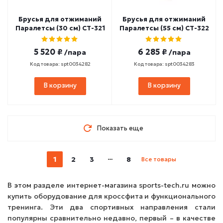
Брусья для отжиманий
Брусья для отжиманий
Паралетсы (30 см) СТ-321
Паралетсы (55 см) СТ-322
5 520 ₽
6 285 ₽
/пара
/пара
Код товара: spt0034282
Код товара: spt0034283
В корзину
В корзину
Показать еще
1
2
3
8
Все товары
В этом разделе интернет-магазина sports-tech.ru можно
купить оборудование для кроссфита и функционального
тренинга. Эти два спортивных направления стали
популярны сравнительно недавно, первый – в качестве