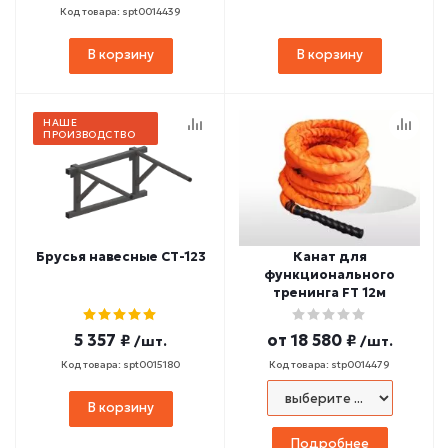
Код товара: spt0014439
В корзину
В корзину
НАШЕ
ПРОИЗВОДСТВО
Брусья навесные СТ-123
Канат для
функционального
тренинга FT 12м
5 357 ₽
от
18 580 ₽
/шт.
/шт.
Код товара: spt0015180
Код товара: stp0014479
В корзину
Подробнее