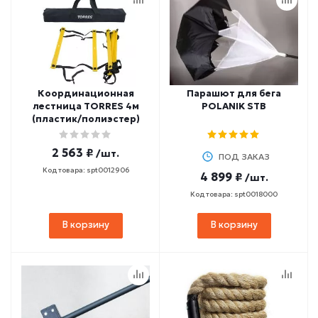
Координационная
Парашют для бега
лестница TORRES 4м
POLANIK STB
(пластик/полиэстер)
2 563 ₽
/шт.
ПОД ЗАКАЗ
Код товара: spt0012906
4 899 ₽
/шт.
Код товара: spt0018000
В корзину
В корзину