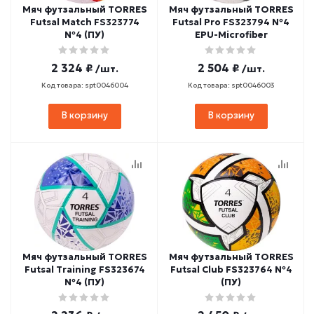
Мяч футзальный TORRES
Мяч футзальный TORRES
Futsal Match FS323774
Futsal Pro FS323794 №4
№4 (ПУ)
EPU-Microfiber
2 324 ₽
2 504 ₽
/шт.
/шт.
Код товара: spt0046004
Код товара: spt0046003
В корзину
В корзину
Мяч футзальный TORRES
Мяч футзальный TORRES
Futsal Training FS323674
Futsal Club FS323764 №4
№4 (ПУ)
(ПУ)