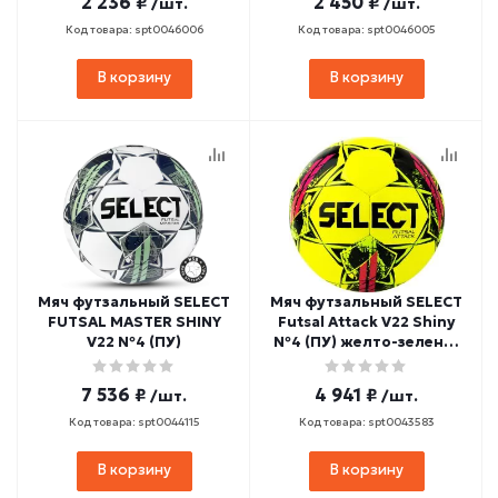
2 236 ₽
2 450 ₽
/шт.
/шт.
Код товара: spt0046006
Код товара: spt0046005
В корзину
В корзину
Мяч футзальный SELECT
Мяч футзальный SELECT
FUTSAL MASTER SHINY
Futsal Attack V22 Shiny
V22 №4 (ПУ)
№4 (ПУ) желто-зелено-
розовый
7 536 ₽
4 941 ₽
/шт.
/шт.
Код товара: spt0044115
Код товара: spt0043583
В корзину
В корзину