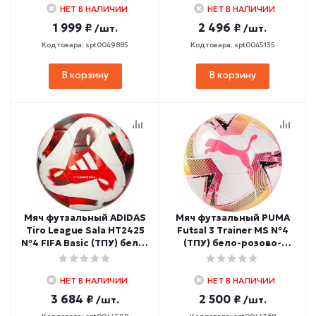
НЕТ В НАЛИЧИИ
НЕТ В НАЛИЧИИ
1 999 ₽
2 496 ₽
/шт.
/шт.
Код товара: spt0049885
Код товара: spt0045135
В корзину
В корзину
Мяч футзальный ADIDAS
Мяч футзальный PUMA
Tiro League Sala HT2425
Futsal 3 Trainer MS №4
№4 FIFA Basic (ТПУ) бело-
(ТПУ) бело-розово-
красно-серый
желтый
НЕТ В НАЛИЧИИ
НЕТ В НАЛИЧИИ
3 684 ₽
2 500 ₽
/шт.
/шт.