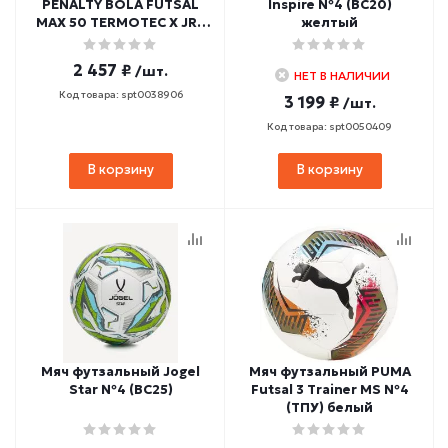
PENALTY BOLA FUTSAL
Inspire №4 (BC20)
MAX 50 TERMOTEC X JR7
желтый
PU
2 457 ₽
/шт.
НЕТ В НАЛИЧИИ
Код товара: spt0038906
3 199 ₽
/шт.
Код товара: spt0050409
В корзину
В корзину
Мяч футзальный Jogel
Мяч футзальный PUMA
Star №4 (BC25)
Futsal 3 Trainer MS №4
(ТПУ) белый