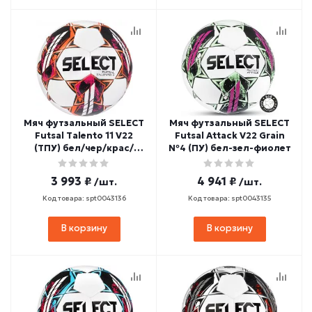
Мяч футзальный SELECT
Мяч футзальный SELECT
Futsal Talento 11 V22
Futsal Attack V22 Grain
(ТПУ) бел/чер/крас/
№4 (ПУ) бел-зел-фиолет
оранж
3 993 ₽
4 941 ₽
/шт.
/шт.
Код товара: spt0043136
Код товара: spt0043135
В корзину
В корзину