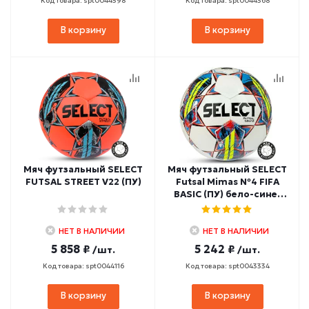
Код товара: spt0044598
Код товара: spt0044368
В корзину
В корзину
Мяч футзальный SELECT
Мяч футзальный SELECT
FUTSAL STREET V22 (ПУ)
Futsal Mimas №4 FIFA
BASIC (ПУ) бело-сине-
красный
НЕТ В НАЛИЧИИ
НЕТ В НАЛИЧИИ
5 858 ₽
5 242 ₽
/шт.
/шт.
Код товара: spt0044116
Код товара: spt0043334
В корзину
В корзину