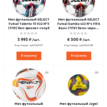
Мяч футзальный SELECT
Мяч футзальный SELECT
Futsal Talento 13 V22 №3
Futsal Samba v22 №4 FIFA
(ТПУ) бел-фиолет-голуб
Basic (ТПУ) бело-черно-
красный
3 993 ₽
6 300 ₽
/шт.
/шт.
Код товара: spt0043137
Код товара: spt0042285
В корзину
В корзину
Мяч футзальный
Мяч футзальный Jogel