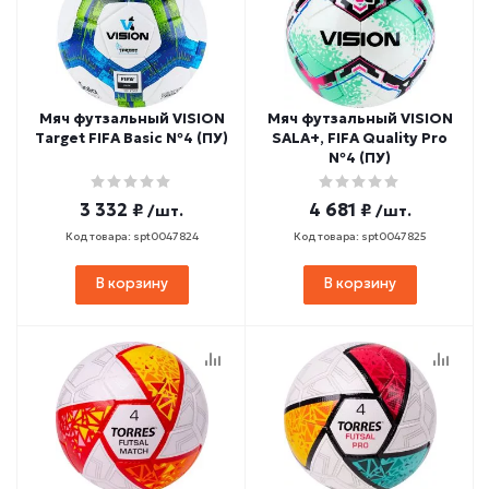
Мяч футзальный VISION
Мяч футзальный VISION
Target FIFA Basic №4 (ПУ)
SALA+, FIFA Quality Pro
№4 (ПУ)
3 332 ₽
4 681 ₽
/шт.
/шт.
Код товара: spt0047824
Код товара: spt0047825
В корзину
В корзину