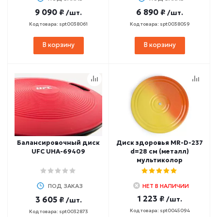
9 090 ₽
6 890 ₽
/шт.
/шт.
Код товара: spt0038061
Код товара: spt0038059
В корзину
В корзину
Балансировочный диск
Диск здоровья MR-D-237
UFC UHA-69409
d=28 см (металл)
мультиколор
ПОД ЗАКАЗ
НЕТ В НАЛИЧИИ
1 223 ₽
3 605 ₽
/шт.
/шт.
Код товара: spt0045094
Код товара: spt0032873