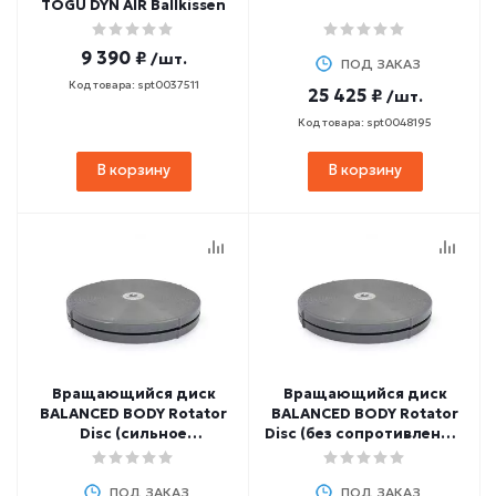
TOGU DYN AIR Ballkissen
9 390 ₽
/шт.
ПОД ЗАКАЗ
Код товара: spt0037511
25 425 ₽
/шт.
Код товара: spt0048195
В корзину
В корзину
Вращающийся диск
Вращающийся диск
BALANCED BODY Rotator
BALANCED BODY Rotator
Disc (сильное
Disc (без сопротивления)
сопротивление) 30,5 см
30,5 см
ПОД ЗАКАЗ
ПОД ЗАКАЗ