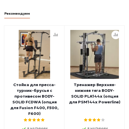
Рекомендуем
Стойка для пресса-
Тренажер Верхняя-
турник-брусья с
нижняя тяга BODY-
противесом BODY-
SOLID PLA144x (опция
SOLID FCDWA (опция
для PSM144x Powerline)
для Fusion F400, F500,
F600)
В НАЛИЧИИ
В НАЛИЧИИ