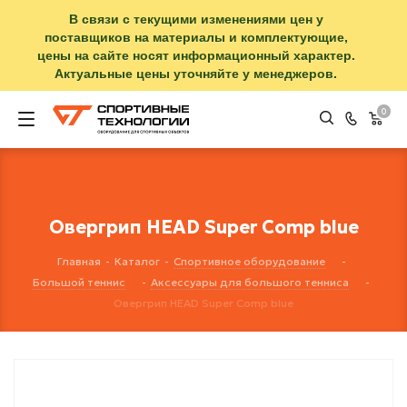
В связи с текущими изменениями цен у
поставщиков на материалы и комплектующие,
цены на сайте носят информационный характер.
Актуальные цены уточняйте у менеджеров.
0
Овергрип HEAD Super Comp blue
Главная
-
Каталог
-
Спортивное оборудование
-
Большой теннис
-
Аксессуары для большого тенниса
-
Овергрип HEAD Super Comp blue