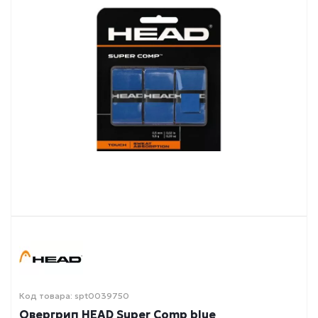
Код товара: spt0039750
Овергрип HEAD Super Comp blue