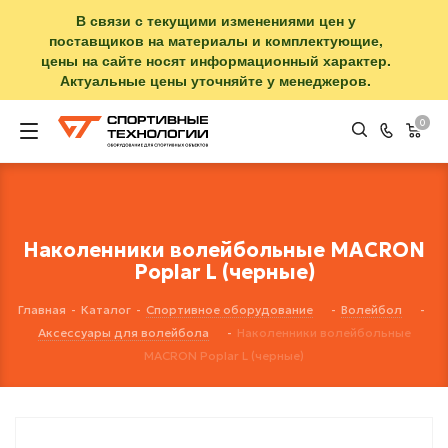
В связи с текущими изменениями цен у
поставщиков на материалы и комплектующие,
цены на сайте носят информационный характер.
Актуальные цены уточняйте у менеджеров.
0
Наколенники волейбольные MACRON
Poplar L (черные)
Главная
-
Каталог
-
Спортивное оборудование
-
Волейбол
-
Аксессуары для волейбола
-
Наколенники волейбольные
MACRON Poplar L (черные)