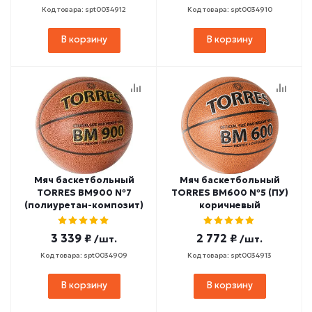
Код товара: spt0034912
Код товара: spt0034910
В корзину
В корзину
Мяч баскетбольный
Мяч баскетбольный
TORRES BM900 №7
TORRES BM600 №5 (ПУ)
(полиуретан-композит)
коричневый
3 339 ₽
2 772 ₽
/шт.
/шт.
Код товара: spt0034909
Код товара: spt0034913
В корзину
В корзину