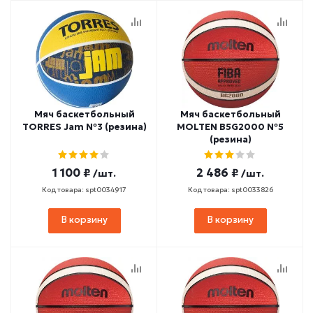
Мяч баскетбольный
Мяч баскетбольный
TORRES Jam №3 (резина)
MOLTEN B5G2000 №5
(резина)
1 100 ₽
2 486 ₽
/шт.
/шт.
Код товара: spt0034917
Код товара: spt0033826
В корзину
В корзину