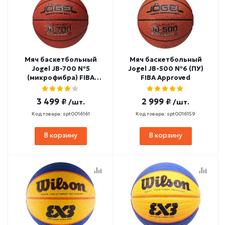
Мяч баскетбольный
Мяч баскетбольный
Jogel JB-700 №5
Jogel JB-500 №6 (ПУ)
(микрофибра) FIBA
FIBA Approved
Approved
3 499 ₽
2 999 ₽
/шт.
/шт.
Код товара: spt0016161
Код товара: spt0016159
В корзину
В корзину