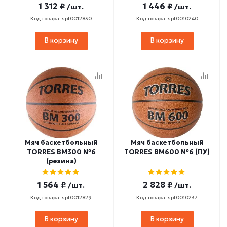
1 312 ₽
1 446 ₽
/шт.
/шт.
Код товара: spt0012830
Код товара: spt0010240
В корзину
В корзину
Мяч баскетбольный
Мяч баскетбольный
TORRES BM300 №6
TORRES BM600 №6 (ПУ)
(резина)
1 564 ₽
2 828 ₽
/шт.
/шт.
Код товара: spt0012829
Код товара: spt0010237
В корзину
В корзину