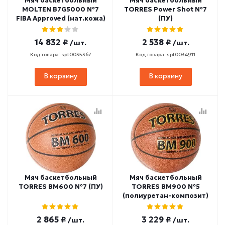
Мяч баскетбольный
Мяч баскетбольный
MOLTEN B7G5000 №7
TORRES Power Shot №7
FIBA Approved (нат.кожа)
(ПУ)
14 832 ₽
2 538 ₽
/шт.
/шт.
Код товара: spt0035367
Код товара: spt0034911
В корзину
В корзину
Мяч баскетбольный
Мяч баскетбольный
TORRES BM600 №7 (ПУ)
TORRES BM900 №5
(полиуретан-композит)
2 865 ₽
3 229 ₽
/шт.
/шт.