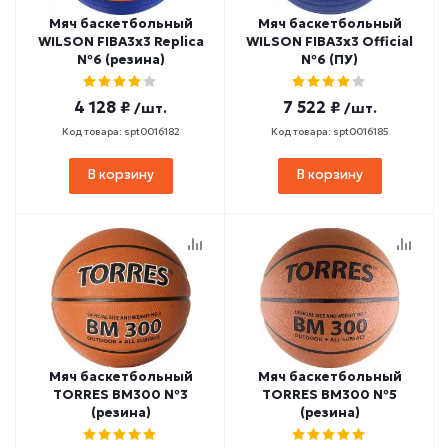
Мяч баскетбольный
Мяч баскетбольный
WILSON FIBA3x3 Replica
WILSON FIBA3x3 Official
№6 (резина)
№6 (ПУ)
4 128 ₽
7 522 ₽
/шт.
/шт.
Код товара: spt0016182
Код товара: spt0016185
В корзину
В корзину
Мяч баскетбольный
Мяч баскетбольный
TORRES BM300 №3
TORRES BM300 №5
(резина)
(резина)