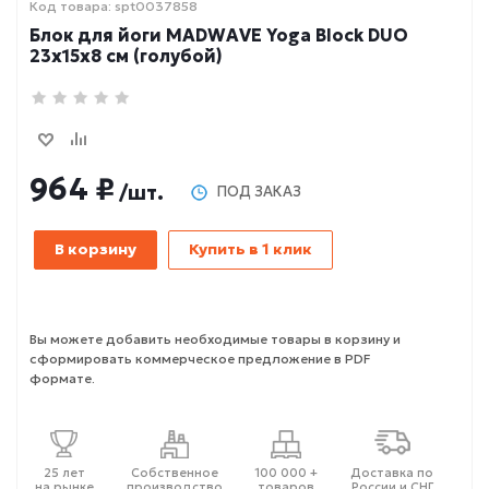
Код товара: spt0037858
Блок для йоги MADWAVE Yoga Block DUO
23х15х8 см (голубой)
964 ₽
/шт.
ПОД ЗАКАЗ
В корзину
Купить в 1 клик
Вы можете добавить необходимые товары в корзину и
сформировать коммерческое предложение в PDF
формате.
25 лет
Собственное
100 000 +
Доставка по
на рынке
производство
товаров
России и СНГ