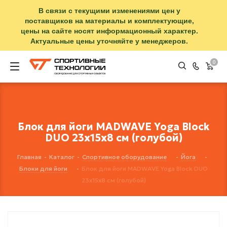
В связи с текущими изменениями цен у
поставщиков на материалы и комплектующие,
цены на сайте носят информационный характер.
Актуальные цены уточняйте у менеджеров.
0
Блок для йоги MADWAVE Yoga Block
DUO 23х15х8 см (голубой)
Главная
-
Каталог
-
Спортивное оборудование
-
Йога
-
Блоки для йоги
-
Блок для йоги MADWAVE Yoga Block DUO
23х15х8 см (голубой)