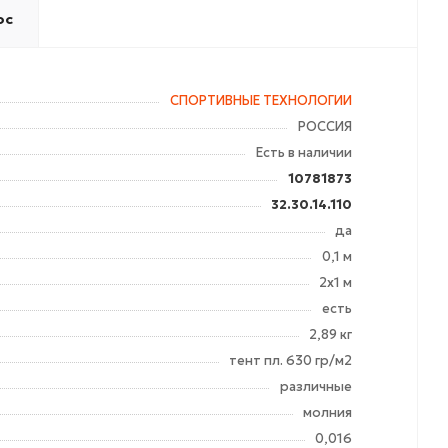
ос
СПОРТИВНЫЕ ТЕХНОЛОГИИ
РОССИЯ
Есть в наличии
10781873
32.30.14.110
да
0,1 м
2х1 м
есть
2,89 кг
тент пл. 630 гр/м2
различные
молния
0,016