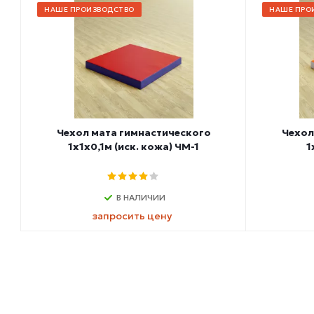
НАШЕ ПРОИЗВОДСТВО
НАШЕ ПРО
Чехол мата гимнастического
Чехол
1х1х0,1м (иск. кожа) ЧМ-1
1
В НАЛИЧИИ
запросить цену