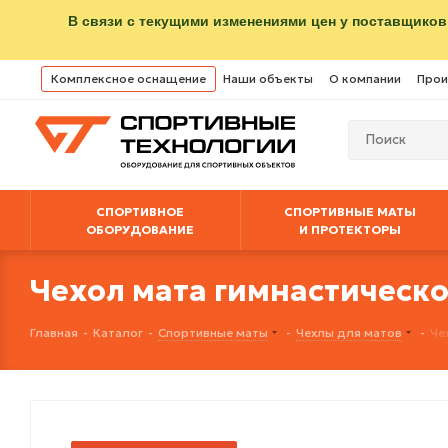
В связи с текущими изменениями цен у поставщиков
Комплексное оснащение
Наши объекты
О компании
Прои
СПОРТИВНОЕ
СПОРТИВНЫЕ МАТЫ
ОБОРУДОВАНИЕ
И ПРОТЕКТОРЫ
Чехол мата гимнастическог
Главная
-
Каталог
-
Спортивные маты
-
Чехлы для матов
-
Че