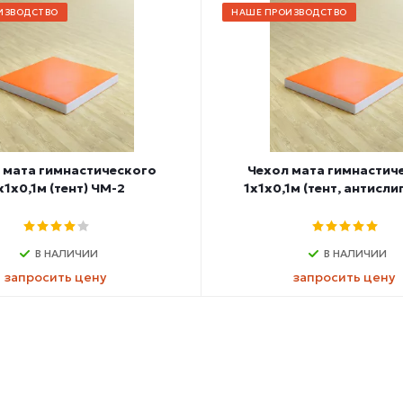
ИЗВОДСТВО
НАШЕ ПРОИЗВОДСТВО
 мата гимнастического
Чехол мата гимнастич
х1х0,1м (тент) ЧМ-2
1х1х0,1м (тент, антисли
В НАЛИЧИИ
В НАЛИЧИИ
запросить цену
запросить цену