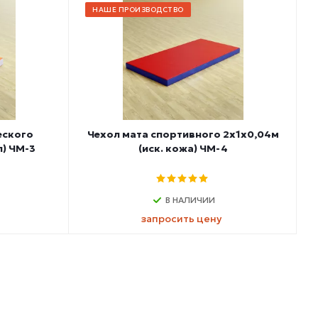
НАШЕ ПРОИЗВОДСТВО
еского
Чехол мата спортивного 2х1х0,04м
п) ЧМ-3
(иск. кожа) ЧМ-4
В НАЛИЧИИ
запросить цену