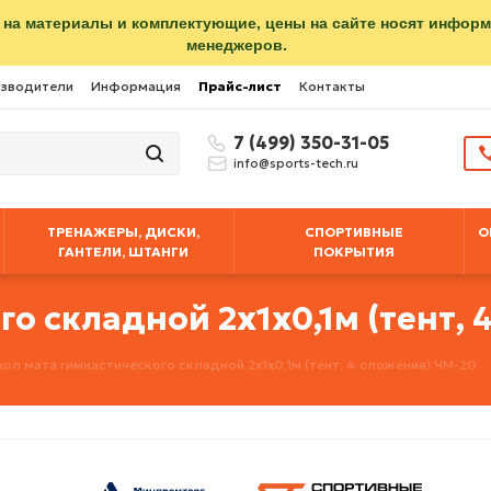
 на материалы и комплектующие, цены на сайте носят инфор
менеджеров.
зводители
Информация
Прайс-лист
Контакты
7 (499) 350-31-05
info@sports-tech.ru
ТРЕНАЖЕРЫ, ДИСКИ,
СПОРТИВНЫЕ
О
ГАНТЕЛИ, ШТАНГИ
ПОКРЫТИЯ
о складной 2х1х0,1м (тент, 
хол мата гимнастического складной 2х1х0,1м (тент, 4 сложения) ЧМ-20