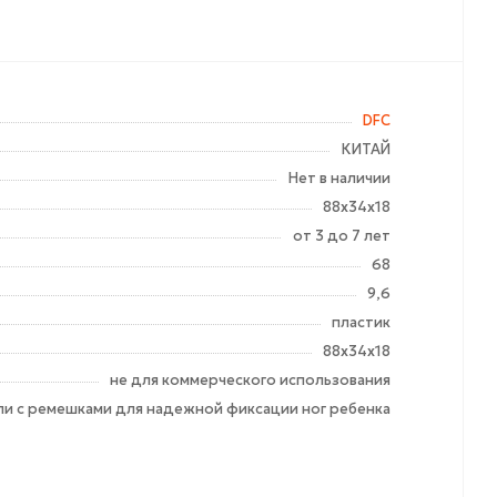
DFC
КИТАЙ
Нет в наличии
88х34х18
от 3 до 7 лет
68
9,6
пластик
88х34х18
не для коммерческого использования
ли с ремешками для надежной фиксации ног ребенка