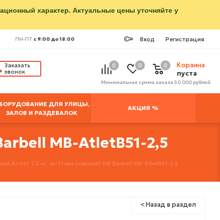
мационный характер. Актуальные цены уточняйте у
Вход
Регистрация
ПН-ПТ
с 9:00 до 18:00
Корзина
Заказать
0
0
0
звонок
пуста
Минимальная сумма заказа 50 000 рублей
БОРУДОВАНИЕ ДЛЯ УЛИЦЫ,
АКЦИЯ %
ЗАЛОВ И РАЗДЕВАЛОК
arbell MB-AtletB51-2,5
й Атлет 2,5 кг, d=51 мм (черный) MB Barbell MB-AtletB51-2,5
< Назад в раздел