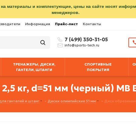
 на материалы и комплектующие, цены на сайте носят инфор
менеджеров.
зводители
Информация
Прайс-лист
Контакты
7 (499) 350-31-05
info@sports-tech.ru
ТРЕНАЖЕРЫ, ДИСКИ,
СПОРТИВНЫЕ
О
ГАНТЕЛИ, ШТАНГИ
ПОКРЫТИЯ
,5 кг, d=51 мм (черный) MB B
для гантелей и штанг
-
Диски олимпийские 51 мм
-
Диск обрезиненны