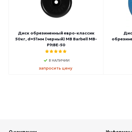
Диск обрезиненный евро-классик
Дис
50кг, d=51мм (черный) MB Barbell MB-
обрезине
PltBE-50
В НАЛИЧИИ
запросить цену
О компании
Информац