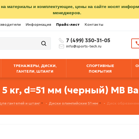
 на материалы и комплектующие, цены на сайте носят инфор
менеджеров.
зводители
Информация
Прайс-лист
Контакты
7 (499) 350-31-05
info@sports-tech.ru
ТРЕНАЖЕРЫ, ДИСКИ,
СПОРТИВНЫЕ
О
ГАНТЕЛИ, ШТАНГИ
ПОКРЫТИЯ
 кг, d=51 мм (черный) MB Bar
для гантелей и штанг
-
Диски олимпийские 51 мм
-
Диск обрезиненны