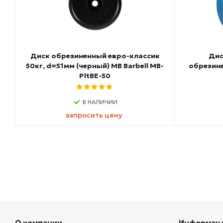
Диск обрезиненный евро-классик
Дис
50кг, d=51мм (черный) MB Barbell MB-
обрезине
PltBE-50
В НАЛИЧИИ
запросить цену
О компании
Информац