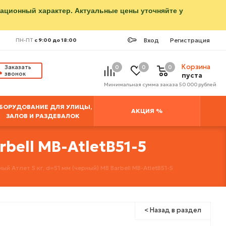
мационный характер. Актуальные цены уточняйте у
Вход
Регистрация
ПН-ПТ
с 9:00 до 18:00
Корзина
Заказать
0
0
0
звонок
пуста
Минимальная сумма заказа 50 000 рублей
БОРУДОВАНИЕ ДЛЯ УЛИЦЫ,
АКЦИЯ %
ЗАЛОВ И РАЗДЕВАЛОК
bell MB-AtletB51-5
й Атлет 5 кг, d=51 мм (черный) MB Barbell MB-AtletB51-5
< Назад в раздел