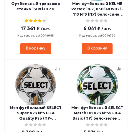
Футбольный тренажер
Мяч футбольный KELME
стенка 130х130 см
Vortex 18.2, 8301QU5021-
113 №5 (ПУ) бело-сине-
зеленый
17 361 ₽
6 041 ₽
/шт.
/шт.
Код товара: spt0044988
Код товара: spt0044726
В корзину
В корзину
Мяч футбольный SELECT
Мяч футбольный SELECT
Super V23 №5 FIFA
Match DВ V23 №55 FIFA
Quality Pro (ПУ-
Basic (ПУ) бело-зелено-
микрофибра) бело-
черный
черно-золотой