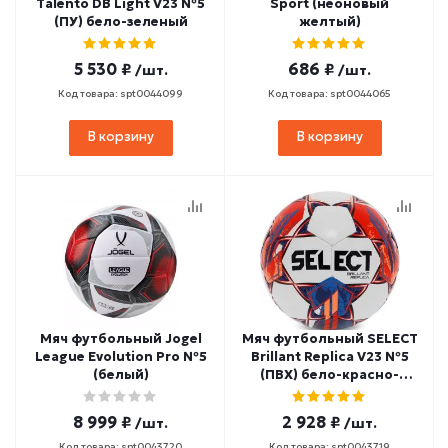
Talento DB Light V23 №5
Sport (неоновый
(ПУ) бело-зеленый
желтый)
5 530 ₽
686 ₽
/шт.
/шт.
Код товара: spt0044099
Код товара: spt0044065
В корзину
В корзину
Мяч футбольный Jogel
Мяч футбольный SELECT
League Evolution Pro №5
Brillant Replica V23 №5
(белый)
(ПВХ) бело-красно-
синий
8 999 ₽
2 928 ₽
/шт.
/шт.
Код товара: spt0043720
Код товара: spt0043719