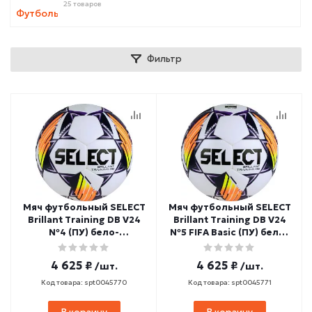
25 товаров
Фильтр
Мяч футбольный SELECT
Мяч футбольный SELECT
Brillant Training DB V24
Brillant Training DB V24
№4 (ПУ) бело-
№5 FIFA Basic (ПУ) бело-
фиолетово-оранжевый
фиолетово-оранжевый
4 625 ₽
4 625 ₽
/шт.
/шт.
Код товара: spt0045770
Код товара: spt0045771