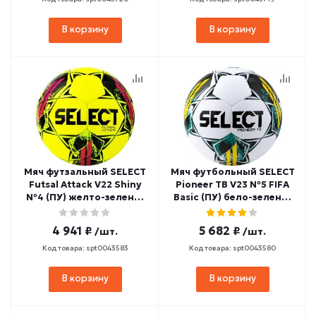
В корзину
В корзину
Мяч футзальный SELECT
Мяч футбольный SELECT
Futsal Attack V22 Shiny
Pioneer TB V23 №5 FIFA
№4 (ПУ) желто-зелено-
Basic (ПУ) бело-зелено-
розовый
желтый
4 941 ₽
5 682 ₽
/шт.
/шт.
Код товара: spt0043583
Код товара: spt0043580
В корзину
В корзину