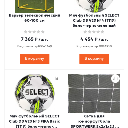
Барьер телескопический
Мяч футбольный SELECT
60-100 см
Club DB V23 №4 (ТПУ)
бело-черно-зеленый
7 365 ₽
4 454 ₽
/шт.
/шт.
Код товара: spt0043349
Код товара: spt0043330
В корзину
В корзину
Мяч футбольный SELECT
Сетка для
Club DB V23 №5 FIFA Basic
юниорфутбола
(ТПУ) бело-черно-
SPORTWERK 5х2х1х2,1 м