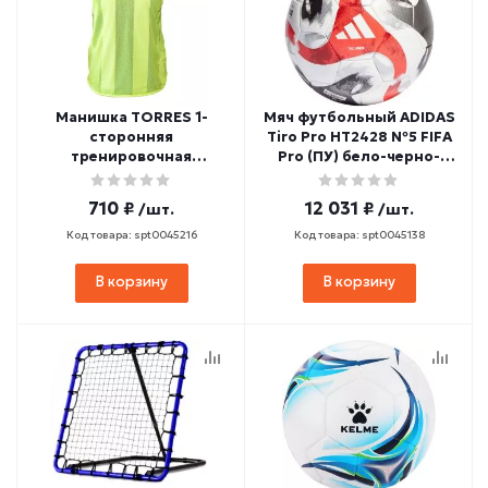
Манишка TORRES 1-
Мяч футбольный ADIDAS
сторонняя
Tiro Pro HT2428 №5 FIFA
тренировочная
Pro (ПУ) бело-черно-
(полиэстер, желтый)
красный
Senior
710 ₽
12 031 ₽
/шт.
/шт.
Код товара: spt0045216
Код товара: spt0045138
В корзину
В корзину