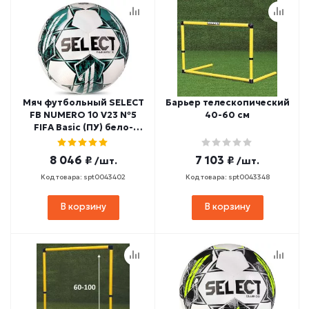
Мяч футбольный SELECT
Барьер телескопический
FB NUMERO 10 V23 №5
40-60 см
FIFA Basic (ПУ) бело-
бирюзовый
8 046 ₽
7 103 ₽
/шт.
/шт.
Код товара: spt0043402
Код товара: spt0043348
В корзину
В корзину