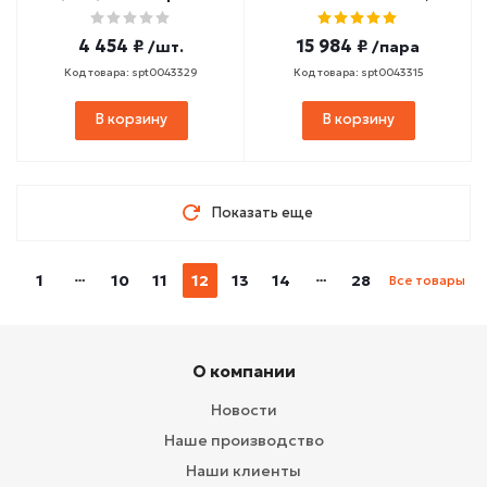
зеленый
d=5 мм яч.100х100 мм
полипропилен
4 454 ₽
15 984 ₽
/шт.
/пара
(безузловая)
Код товара: spt0043329
Код товара: spt0043315
В корзину
В корзину
Показать еще
1
10
11
12
13
14
28
Все товары
О компании
Новости
Наше производство
Наши клиенты