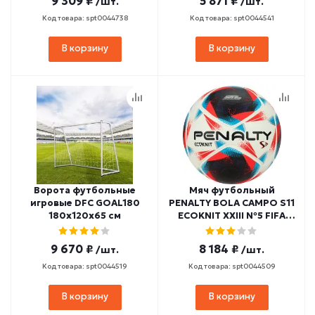
9 309 ₽
5 871 ₽
/шт.
/шт.
Код товара: spt0044738
Код товара: spt0044541
В корзину
В корзину
Ворота футбольные
Мяч футбольный
игровые DFC GOAL180
PENALTY BOLA CAMPO S11
180x120x65 см
ECOKNIT XXIII №5 FIFA
Quality Pro (ПУ)
9 670 ₽
8 184 ₽
/шт.
/шт.
Код товара: spt0044519
Код товара: spt0044509
В корзину
В корзину