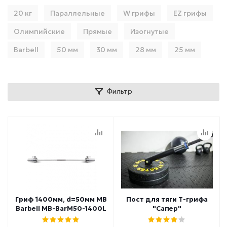
20 кг
Параллельные
W грифы
EZ грифы
Олимпийские
Прямые
Изогнутые
Barbell
50 мм
30 мм
28 мм
25 мм
Фильтр
Гриф 1400мм, d=50мм MB
Пост для тяги Т-грифа
Barbell MB-BarM50-1400L
"Сапер"