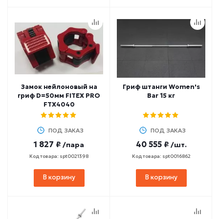
Замок нейлоновый на
Гриф штанги Women's
гриф D=50мм FITEX PRO
Bar 15 кг
FTX4040
ПОД ЗАКАЗ
ПОД ЗАКАЗ
1 827 ₽
40 555 ₽
/пара
/шт.
Код товара: spt0021398
Код товара: spt0016862
В корзину
В корзину