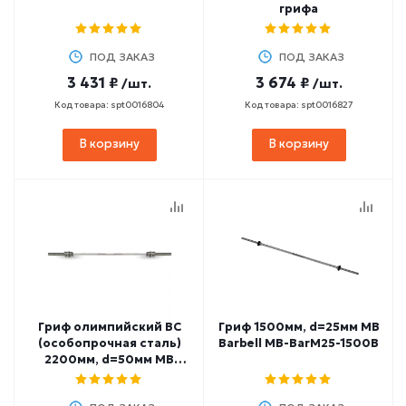
грифа
ПОД ЗАКАЗ
ПОД ЗАКАЗ
3 431 ₽
3 674 ₽
/шт.
/шт.
Код товара: spt0016804
Код товара: spt0016827
В корзину
В корзину
Гриф олимпийский ВС
Гриф 1500мм, d=25мм MB
(особопрочная сталь)
Barbell MB-BarM25-1500B
2200мм, d=50мм MB
Barbell MB-BarM50H-VS