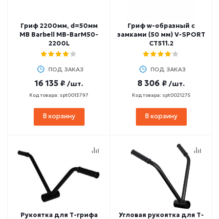
Гриф 2200мм, d=50мм
Гриф w-образный с
MB Barbell MB-BarM50-
замками (50 мм) V-SPORT
2200L
CT511.2
ПОД ЗАКАЗ
ПОД ЗАКАЗ
16 135 ₽
8 306 ₽
/шт.
/шт.
Код товара: spt0013797
Код товара: spt0021275
В корзину
В корзину
Рукоятка для Т-грифа
Угловая рукоятка для Т-