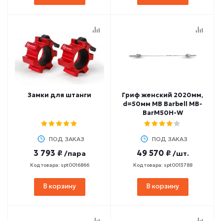
Замки для штанги
Гриф женский 2020мм,
d=50мм MB Barbell MB-
BarM50H-W
ПОД ЗАКАЗ
ПОД ЗАКАЗ
3 793 ₽
49 570 ₽
/пара
/шт.
Код товара: spt0016866
Код товара: spt0013788
В корзину
В корзину