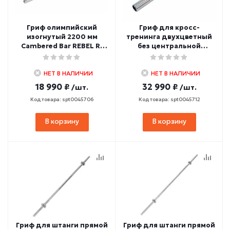
Гриф олимпийский
Гриф для кросс-
изогнутый 2200 мм
тренинга двухцветный
Cambered Bar REBEL R-
без центральной
CAMB-M50
насечки до 679 кг REBEL
R-OCTB86
НЕТ В НАЛИЧИИ
НЕТ В НАЛИЧИИ
18 990 ₽
32 990 ₽
/шт.
/шт.
Код товара: spt0045706
Код товара: spt0045712
В корзину
В корзину
Гриф для штанги прямой
Гриф для штанги прямой