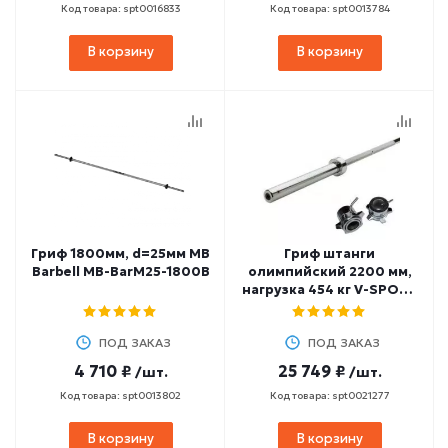
Код товара: spt0016833
Код товара: spt0013784
В корзину
В корзину
Гриф 1800мм, d=25мм MB
Гриф штанги
Barbell MB-BarM25-1800B
олимпийский 2200 мм,
нагрузка 454 кг V-SPORT
L-001.1
ПОД ЗАКАЗ
ПОД ЗАКАЗ
4 710 ₽
25 749 ₽
/шт.
/шт.
Код товара: spt0013802
Код товара: spt0021277
В корзину
В корзину