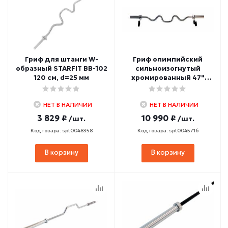
Гриф для штанги W-
Гриф олимпийский
образный STARFIT BB-102
сильноизогнутый
120 см, d=25 мм
хромированный 47"
REBEL R-OB47-W-C (с
замками)
НЕТ В НАЛИЧИИ
НЕТ В НАЛИЧИИ
3 829 ₽
10 990 ₽
/шт.
/шт.
Код товара: spt0048358
Код товара: spt0045716
В корзину
В корзину