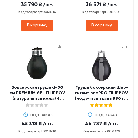
35 790 ₽
36 371 ₽
/шт.
/шт.
Код товара: spt0048914
Код товара: spt0048909
В корзину
В корзину
Боксерская груша d=50
Груша боксерская Шар-
см PREMIUM GEL FILIPPOV
гигант onePRO FILIPPOV
(натуральная кожа) 65
(лодочная ткань 950 гр/
см, 75-80 кг
м2) 38 кг, 80 см
ПОД ЗАКАЗ
ПОД ЗАКАЗ
45 318 ₽
44 737 ₽
/шт.
/шт.
Код товара: spt0048910
Код товара: spt0031329