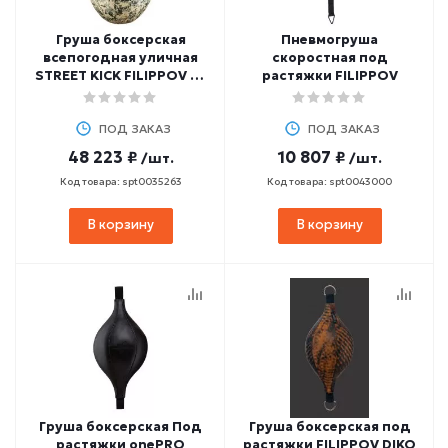
Груша боксерская
Пневмогруша
всепогодная уличная
скоростная под
STREET KICK FILIPPOV 38
растяжки FILIPPOV
кг, 80 см
ПОД ЗАКАЗ
ПОД ЗАКАЗ
48 223 ₽
10 807 ₽
/шт.
/шт.
Код товара: spt0035263
Код товара: spt0043000
В корзину
В корзину
Груша боксерская Под
Груша боксерская под
растяжки onePRO
растяжки FILIPPOV DIKO