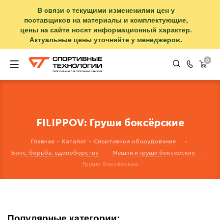
В связи с текущими изменениями цен у
поставщиков на материалы и комплектующие,
цены на сайте носят информационный характер.
Актуальные цены уточняйте у менеджеров.
0
FILIPPOV: Груши боксёрские
Главная
-
Каталог
-
Спортивное оборудование
-
Бокс, борьба, единоборства
-
Мешки и груши боксерские
-
Груши боксёрские
Популярные категории: