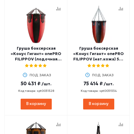
Груша боксерская
Груша боксерская
«Конус Гигант» onePRO
«Конус Гигант» onePRO
FILIPPOV (лодочная
FILIPPOV (нат.кожа) 50-
ткань 950 гр/м2) 50-70
70 кг, 100 см
кг, 100 см
ПОД ЗАКАЗ
ПОД ЗАКАЗ
50 431 ₽
75 414 ₽
/шт.
/шт.
Код товара: spt0031328
Код товара: spt0031334
В корзину
В корзину