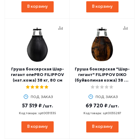
В корзину
В корзину
Груша боксерская Шар-
Груша боксерская "Шар-
гигант onePRO FILIPPOV
гигант" FILIPPOV DIKO
(нат.кожа) 38 кг, 80 см
(буйволиная кожа) 38 кг,
80 см
ПОД ЗАКАЗ
ПОД ЗАКАЗ
57 519 ₽
69 720 ₽
/шт.
/шт.
Код товара: spt0031335
Код товара: spt0035287
В корзину
В корзину