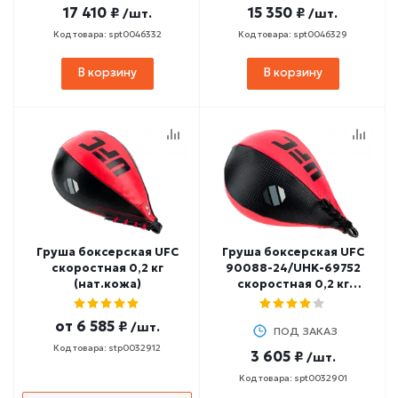
17 410 ₽
15 350 ₽
/шт.
/шт.
Код товара: spt0046332
Код товара: spt0046329
В корзину
В корзину
Груша боксерская UFC
Груша боксерская UFC
скоростная 0,2 кг
90088-24/UHK-69752
(нат.кожа)
скоростная 0,2 кг
(полиуретан) 10"x7" (25
см)
от
6 585 ₽
/шт.
ПОД ЗАКАЗ
Код товара: stp0032912
3 605 ₽
/шт.
Код товара: spt0032901