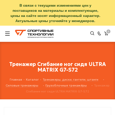
В связи с текущими изменениями цен у
поставщиков на материалы и комплектующие,
цены на сайте носят информационный характер.
Актуальные цены уточняйте у менеджеров.
0
Тренажер Сгибание ног сидя ULTRA
MATRIX G7-S72
Главная
-
Каталог
-
Тренажеры, диски, гантели, штанги
-
Силовые тренажеры
-
Грузоблочные тренажёры
-
Тренажер
Сгибание ног сидя ULTRA MATRIX G7-S72