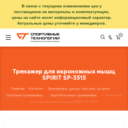
В связи с текущими изменениями цен у
поставщиков на материалы и комплектующие,
цены на сайте носят информационный характер.
Актуальные цены уточняйте у менеджеров.
0
Тренажер для икроножных мышц
SPIRIT SP-3515
Главная
-
Каталог
-
Тренажеры, диски, гантели, штанги
-
Силовые тренажеры
-
Грузоблочные тренажёры
-
Тренажер
для икроножных мышц SPIRIT SP-3515