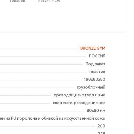
товаров
России и СНГ
BRONZE GYM
РОССИЯ
Под заказ
пластик
180х80х80
грузоблочный
приводящие-отводящие
сведение-разведение ног
80х80 мм
ем из PU поролона и обивкой из искусственной кожи
200
245