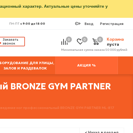
мационный характер. Актуальные цены уточняйте у
Вход
Регистрация
ПН-ПТ
с 9:00 до 18:00
Корзина
Заказать
0
0
0
звонок
пуста
Минимальная сумма заказа 50 000 рублей
БОРУДОВАНИЕ ДЛЯ УЛИЦЫ,
АКЦИЯ %
ЗАЛОВ И РАЗДЕВАЛОК
ый BRONZE GYM PARTNER
зведение ног профессиональный BRONZE GYM PARTNER ML-817
< Назад в раздел