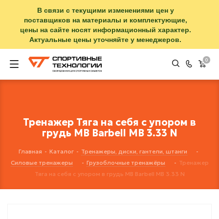
В связи с текущими изменениями цен у
поставщиков на материалы и комплектующие,
цены на сайте носят информационный характер.
Актуальные цены уточняйте у менеджеров.
0
Тренажер Тяга на себя с упором в
грудь MB Barbell MB 3.33 N
Главная
-
Каталог
-
Тренажеры, диски, гантели, штанги
-
Силовые тренажеры
-
Грузоблочные тренажёры
-
Тренажер
Тяга на себя с упором в грудь MB Barbell MB 3.33 N