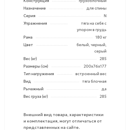
Конструкция
грузоблочный
Назначение
для спины
Серия
N
Упражнения
тяга на себя с
упором в грудь
Рама
180 кг
Цвет
белый, черный,
серый
Вес (кг)
285
Размеры (см)
200х76х177
Тип нагружения
встроенный вес
Вид
тяга блочная
Рычажный
да
Вес груза (кг)
285
Внешний вид товара, характеристики
и комплектация, могут отличаться от
представленных на сайте.