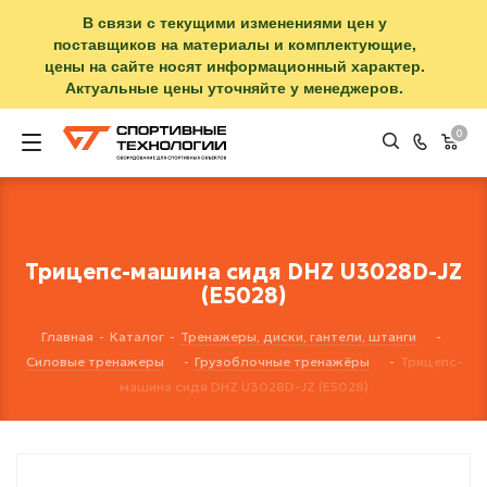
В связи с текущими изменениями цен у
поставщиков на материалы и комплектующие,
цены на сайте носят информационный характер.
Актуальные цены уточняйте у менеджеров.
0
Трицепс-машина сидя DHZ U3028D-JZ
(E5028)
Главная
-
Каталог
-
Тренажеры, диски, гантели, штанги
-
Силовые тренажеры
-
Грузоблочные тренажёры
-
Трицепс-
машина сидя DHZ U3028D-JZ (E5028)