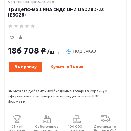
Код товара: spt0040748
Трицепс-машина сидя DHZ U3028D-JZ
(E5028)
186 708 ₽
/шт.
ПОД ЗАКАЗ
В корзину
Купить в 1 клик
Вы можете добавить необходимые товары в корзину и
сформировать коммерческое предложение в PDF
формате.
25 лет
Собственное
100 000 +
Доставка по
на рынке
производство
товаров
России и СНГ