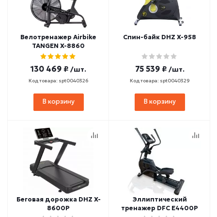
Велотренажер Airbike
Спин-байк DHZ X-958
TANGEN X-8860
130 469 ₽
75 539 ₽
/шт.
/шт.
Код товара: spt0040326
Код товара: spt0040329
В корзину
В корзину
Беговая дорожка DHZ X-
Эллиптический
8600P
тренажер DFC E4400P