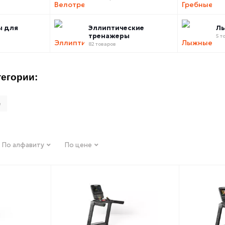
ы для
Эллиптические
Л
тренажеры
5 т
82 товаров
егории:
е
По алфавиту
По цене