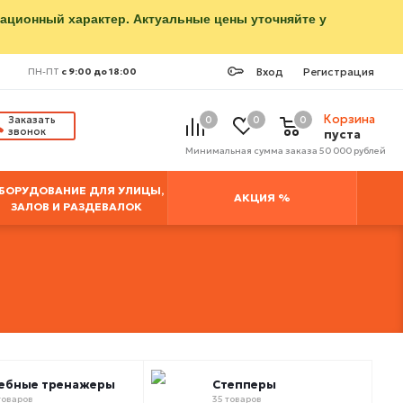
мационный характер. Актуальные цены уточняйте у
Вход
Регистрация
ПН-ПТ
с 9:00 до 18:00
Корзина
Заказать
0
0
0
звонок
пуста
Минимальная сумма заказа 50 000 рублей
БОРУДОВАНИЕ ДЛЯ УЛИЦЫ,
АКЦИЯ %
ЗАЛОВ И РАЗДЕВАЛОК
ебные тренажеры
Степперы
товаров
35 товаров