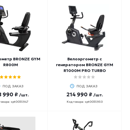
ометр BRONZE GYM
Велоэргометр с
R800M
генератором BRONZE GYM
R1000M PRO TURBO
ПОД ЗАКАЗ
ПОД ЗАКАЗ
8 990 ₽
214 990 ₽
/шт.
/шт.
товара: spt0035947
Код товара: spt0035950