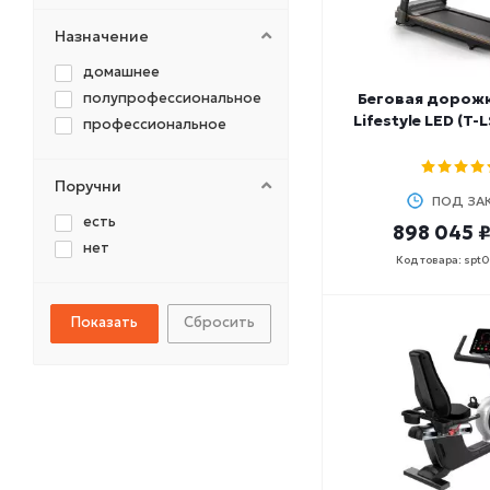
NO BRAND
OXYGEN
Назначение
PERFORM BETTER
домашнее
PRECOR
полупрофессиональное
Беговая дорож
SHUA
Lifestyle LED (T-
профессиональное
SPIRIT
SVENSSON
Поручни
TANGEN
ПОД ЗА
ULTRAGYM
есть
898 045 
YESOUL
нет
Код товара: spt
Сбросить