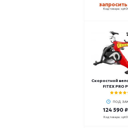
запросить
Код товара: spt
Скоростной вел
FITEX PRO P
ПОД ЗА
124 590 ₽
Код товара: spt