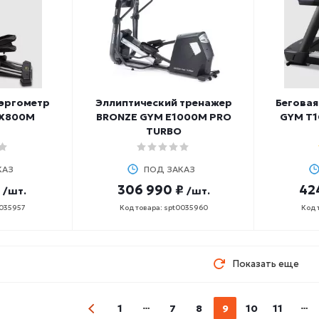
 эргометр
Эллиптический тренажер
Бегова
 X800M
BRONZE GYM E1000M PRO
GYM T1
TURBO
КАЗ
ПОД ЗАКАЗ
306 990 ₽
42
/шт.
/шт.
0035957
Код товара: spt0035960
Код 
Показать еще
1
7
8
9
10
11