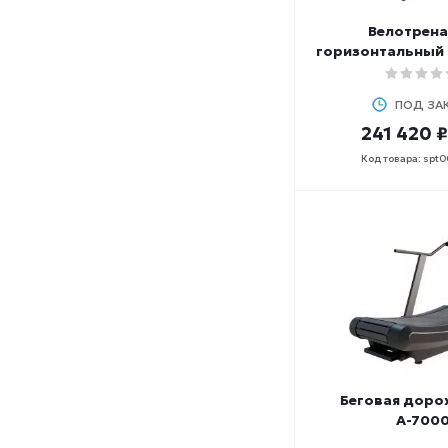
Велотрен
горизонтальный 
ПОД ЗА
241 420 ₽
Код товара: spt
Беговая доро
А-700