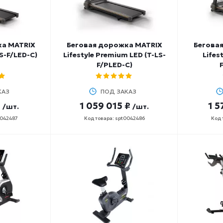
ка MATRIX
Беговая дорожка MATRIX
Бегова
LS-F/LED-C)
Lifestyle Premium LED (T-LS-
Lifes
F/PLED-C)
КАЗ
ПОД ЗАКАЗ
₽
1 059 015 ₽
1 5
/шт.
/шт.
0042487
Код товара: spt0042486
Код 