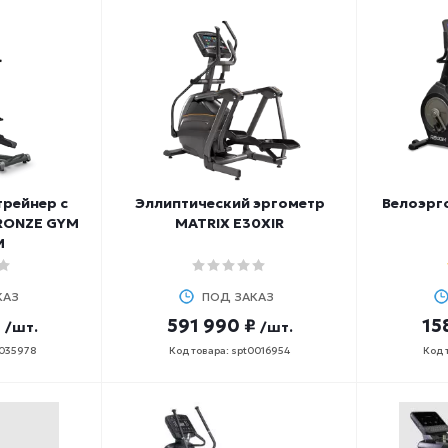
рейнер с
Эллиптический эргометр
Велоэрг
RONZE GYM
MATRIX E30XIR
M
КАЗ
ПОД ЗАКАЗ
₽
591 990 ₽
15
/шт.
/шт.
0035978
Код товара: spt0016954
Код 