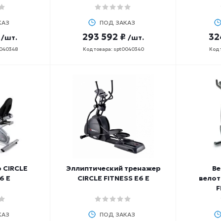
КАЗ
ПОД ЗАКАЗ
293 592 ₽
32
/шт.
/шт.
0040348
Код товара: spt0040340
Код 
 CIRCLE
Эллиптический тренажер
Ве
6 E
CIRCLE FITNESS E6 E
велот
F
КАЗ
ПОД ЗАКАЗ