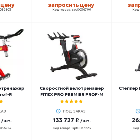
 цену
запросить цену
зап
0036803
Код товара: spt0036799
Код 
отренажер
Скоростной велотренажер
Степпер 
rof-R
FITEX PRO PREMIER PROF-M
КАЗ
ПОД ЗАКАЗ
133 727 ₽
26
/шт.
/шт.
0036224
Код товара: spt0036223
Код 