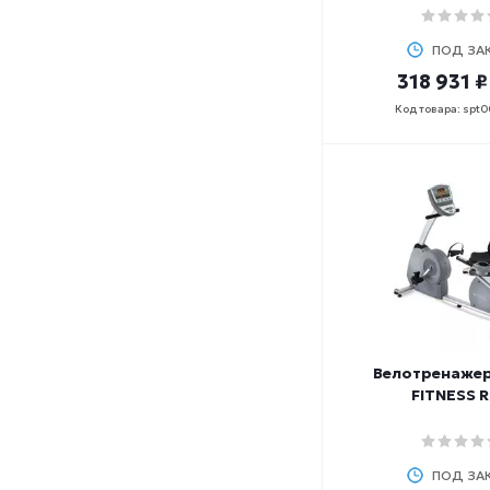
ПОД ЗА
318 931 ₽
Код товара: spt
Велотренажер
FITNESS R
ПОД ЗА