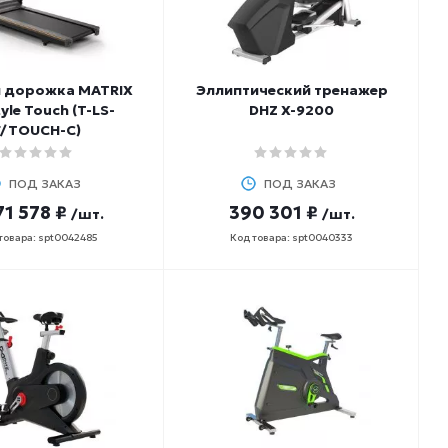
я дорожка MATRIX
Эллиптический тренажер
tyle Touch (T-LS-
DHZ X-9200
F/TOUCH-C)
ПОД ЗАКАЗ
ПОД ЗАКАЗ
71 578 ₽
390 301 ₽
/шт.
/шт.
товара: spt0042485
Код товара: spt0040333