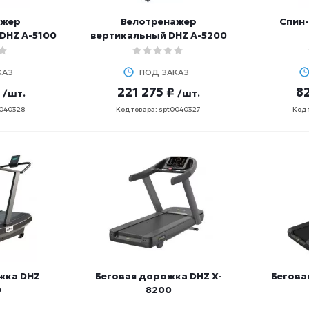
ажер
Велотренажер
Спин-
DHZ A-5100
вертикальный DHZ A-5200
КАЗ
ПОД ЗАКАЗ
221 275 ₽
82
/шт.
/шт.
0040328
Код товара: spt0040327
Код 
жка DHZ
Беговая дорожка DHZ X-
Бегова
0
8200