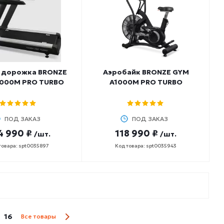
я дорожка BRONZE
Аэробайк BRONZE GYM
000M PRO TURBO
A1000M PRO TURBO
ПОД ЗАКАЗ
ПОД ЗАКАЗ
4 990 ₽
118 990 ₽
/шт.
/шт.
товара: spt0035897
Код товара: spt0035943
16
Все товары