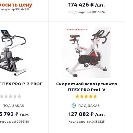
росить цену
174 426 ₽
/шт.
товара: spt0036801
Код товара: spt0036226
FITEX PRO P-3 PROF
Скоростной велотренажер
FITEX PRO Prof-V
ПОД ЗАКАЗ
ПОД ЗАКАЗ
5 792 ₽
127 082 ₽
/шт.
/шт.
товара: spt0036188
Код товара: spt0036225