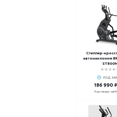
Степпер-кросст
автонаклоном B
ST800
ПОД ЗА
186 990 
Код товара: spt