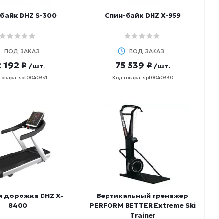
байк DHZ S-300
Спин-байк DHZ X-959
ПОД ЗАКАЗ
ПОД ЗАКАЗ
 192 ₽
75 539 ₽
/шт.
/шт.
товара: spt0040331
Код товара: spt0040330
я дорожка DHZ X-
Вертикальный тренажер
8400
PERFORM BETTER Extreme Ski
Trainer