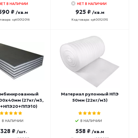
НЕТ В НАЛИЧИИ
НЕТ В НАЛИЧИИ
 590 ₽
925 ₽
/кв.м
/кв.м
товара: spt0012016
Код товара: spt0012015
омбинированный
Материал рулонный НПЭ
00х40мм (27кг/м3,
50мм (22кг/м3)
+НПЭ20+ППЭ10)
В НАЛИЧИИ
В НАЛИЧИИ
 328 ₽
558 ₽
/шт.
/кв.м