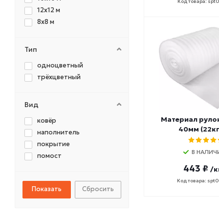
Код товара: spt
12х12 м
8х8 м
Тип
одноцветный
трёхцветный
Вид
Материал руло
ковёр
40мм (22кг
наполнитель
покрытие
В НАЛИЧ
помост
443 ₽
/к
Код товара: spt
Сбросить