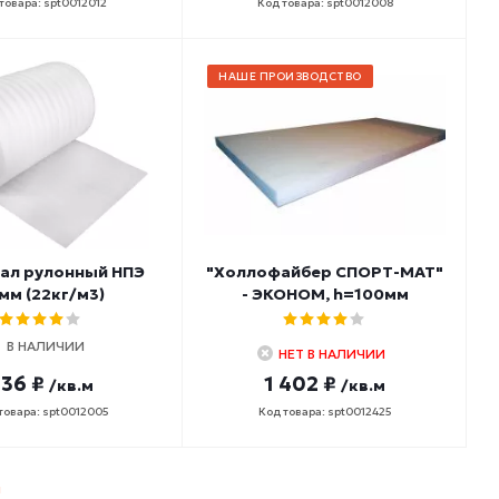
товара: spt0012012
Код товара: spt0012008
НАШЕ ПРОИЗВОДСТВО
ал рулонный НПЭ
"Холлофайбер СПОРТ-МАТ"
мм (22кг/м3)
- ЭКОНОМ, h=100мм
В НАЛИЧИИ
НЕТ В НАЛИЧИИ
36 ₽
1 402 ₽
/кв.м
/кв.м
товара: spt0012005
Код товара: spt0012425
ы