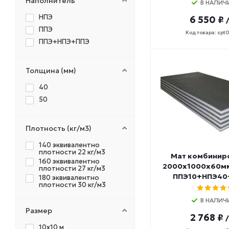
Наполнитель
В НАЛИЧ
НПЭ
6 550 ₽
ППЭ
Код товара: spt
ППЭ+НПЭ+ППЭ
Толщина (мм)
40
50
Плотность (кг/м3)
140 эквивалентно
плотности 22 кг/м3
Мат комбинир
160 эквивалентно
2000х1000х60мм
плотности 27 кг/м3
ППЭ10+НПЭ40
180 эквивалентно
плотности 30 кг/м3
В НАЛИЧ
Размер
2 768 ₽
10х10 м