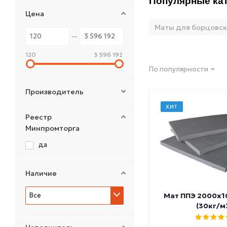
Популярные кат
Цена
Маты для борцовск
120
3 596 192
По популярности
Производитель
ХИТ
Реестр
Минпромторга
да
Наличие
Все
Мат ППЭ 2000х
(30кг/м