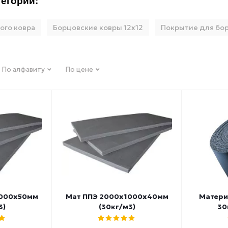
егории:
ого ковра
Борцовские ковры 12х12
Покрытие для бор
По алфавиту
По цене
1000х50мм
Мат ППЭ 2000х1000х40мм
Матери
3)
(30кг/м3)
30