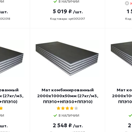
ИИ
В НАЛИЧИИ
5 019 ₽
1
/шт.
/шт.
0012018
Код товара: spt0012017
Код 
ованный
Мат комбинированный
Мат к
 (27кг/м3,
2000х1000х50мм (27кг/м3,
2000х10
+ППЭ10)
ППЭ10+НПЭ30+ППЭ10)
ППЭ10
ИИ
В НАЛИЧИИ
2 548 ₽
2
/шт.
/шт.