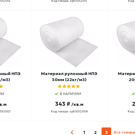
0012014
Код товара: spt0012013
Код 
нный НПЭ
Материал рулонный НПЭ
Матери
/м3)
30мм (22кг/м3)
20
ИИ
В НАЛИЧИИ
343 ₽
2
в.м
/кв.м
0012007
Код товара: spt0012006
Код 
1
2
3
Все товар