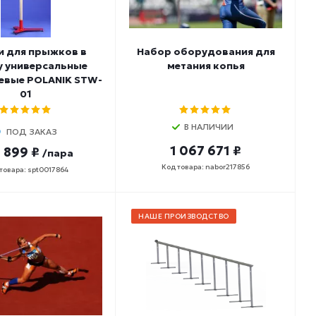
и для прыжков в
Набор оборудования для
у универсальные
метания копья
евые POLANIK STW-
01
В НАЛИЧИИ
ПОД ЗАКАЗ
1 067 671 ₽
 899 ₽
/пара
Код товара: nabor217856
товара: spt0017864
НАШЕ ПРОИЗВОДСТВО