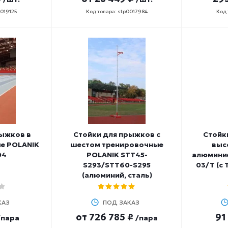
0019125
Код товара: stp0017984
Код 
рыжков в
Стойки для прыжков с
Стойк
е POLANIK
шестом тренировочные
выс
04
POLANIK STT45-
алюмини
S293/STT60-S295
03/T (с
(алюминий, сталь)
КАЗ
ПОД ЗАКАЗ
от
726 785 ₽
91
/пара
/пара