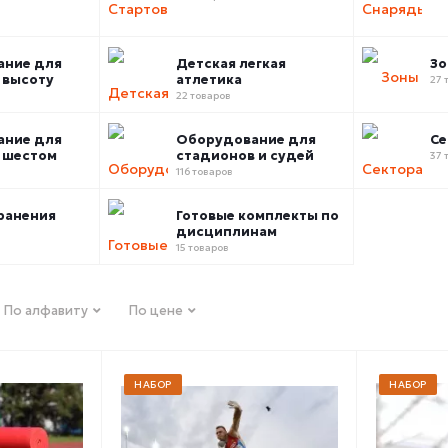
ание для
Детская легкая
Зо
 высоту
атлетика
27 
22 товаров
ание для
Оборудование для
Се
 шестом
стадионов и судей
37 
116 товаров
ранения
Готовые комплекты по
дисциплинам
15 товаров
По алфавиту
По цене
НАБОР
НАБОР