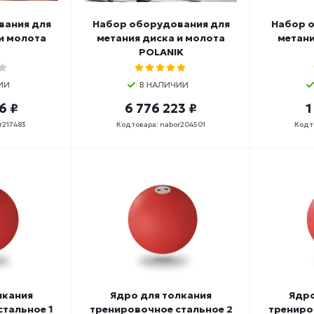
вания для
Набор оборудования для
Набор 
и молота
метания диска и молота
метани
POLANIK
ИИ
В НАЛИЧИИ
6 ₽
6 776 223 ₽
1
r217483
Код товара: nabor204501
Код т
лкания
Ядро для толкания
Ядро
тальное 1
тренировочное стальное 2
трениро