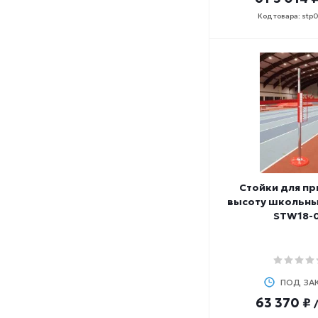
Код товара: stp
Стойки для п
высоту школьны
STW18-
ПОД ЗА
63 370 ₽