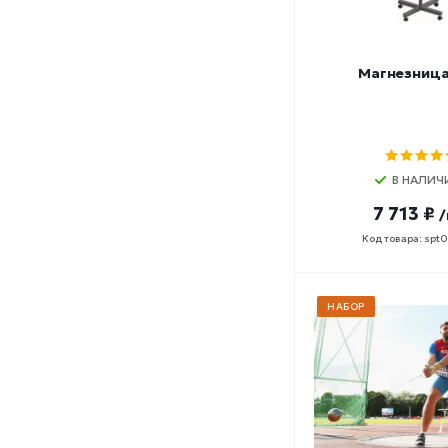
Магнезница
В НАЛИЧ
7 713 ₽
/
Код товара: spt
НАБОР