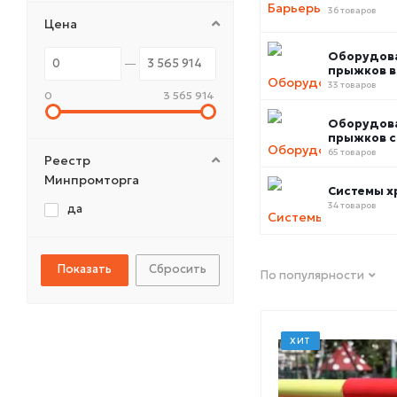
36 товаров
Цена
Оборудов
прыжков в
33 товаров
0
3 565 914
Оборудов
прыжков с
65 товаров
Реестр
Минпромторга
Системы х
34 товаров
да
Сбросить
По популярности
ХИТ