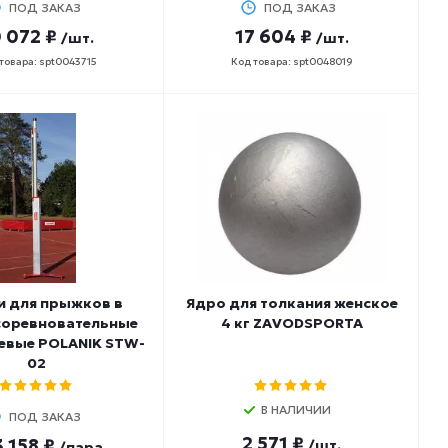
ПОД ЗАКАЗ
ПОД ЗАКАЗ
 072 ₽
17 604 ₽
/шт.
/шт.
товара: spt0043715
Код товара: spt0048019
и для прыжков в
Ядро для толкания женское
соревновательные
4 кг ZAVODSPORTA
евые POLANIK STW-
02
В НАЛИЧИИ
ПОД ЗАКАЗ
2 571 ₽
 158 ₽
/шт.
/пара