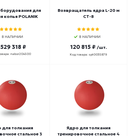
оборудования для
Возвращатель ядра L-20 м
я копья POLANIK
СТ-8
В НАЛИЧИИ
В НАЛИЧИИ
 529 318 ₽
120 815 ₽
/шт.
овара: nabor204500
Код товара: spt0035879
 для толкания
Ядро для толкания
вочное стальное 3
тренировочное стальное 4