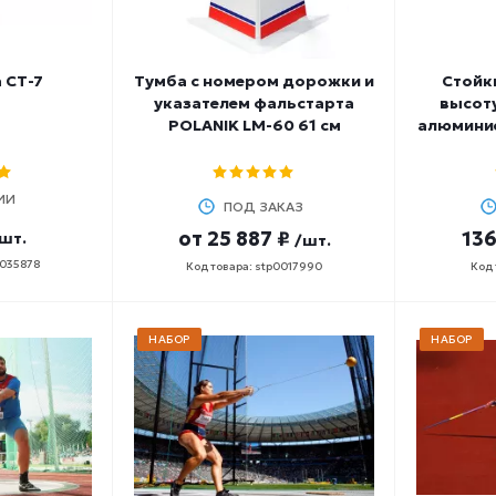
 СТ-7
Тумба с номером дорожки и
Стойк
указателем фальстарта
высот
POLANIK LM-60 61 см
алюмини
ИИ
ПОД ЗАКАЗ
от
25 887 ₽
136
шт.
/шт.
0035878
Код товара: stp0017990
Код 
НАБОР
НАБОР