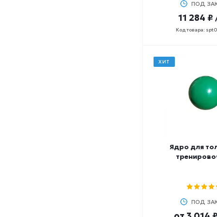
ПОД ЗА
11 284 ₽
Код товара: spt
ХИТ
Ядро для то
тренирово
ПОД ЗА
от
3 014 