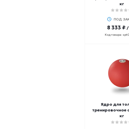
кг
ПОД ЗА
8 333 ₽
Код товара: spt
Ядро для то
тренировочное 
кг