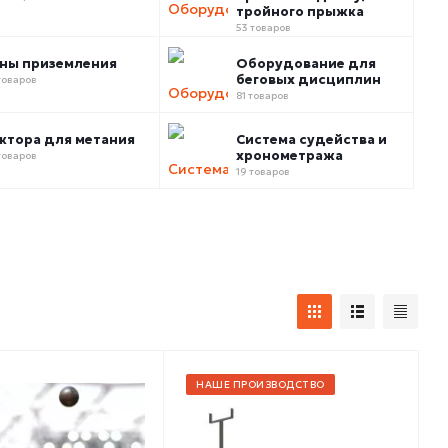
тройного прыжка
53 товаров
ны приземления
Оборудование для
беговых дисциплин
товаров
81 товаров
ктора для метания
Система судейства и
хронометража
товаров
19 товаров
НАШЕ ПРОИЗВОДСТВО