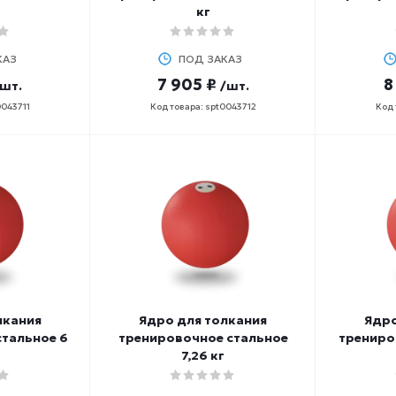
кг
КАЗ
ПОД ЗАКАЗ
7 905 ₽
8
/шт.
/шт.
0043711
Код товара: spt0043712
Код 
лкания
Ядро для толкания
Ядро
стальное 6
тренировочное стальное
трениро
7,26 кг