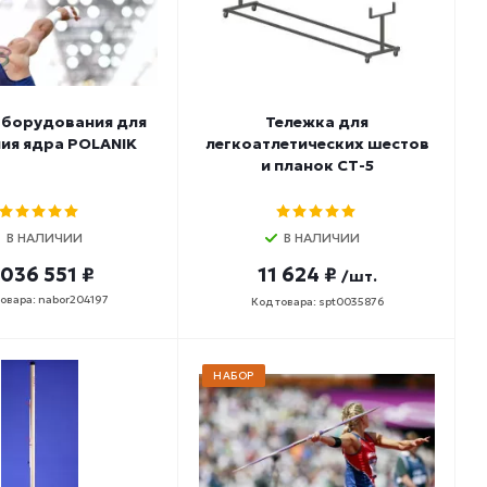
оборудования для
Тележка для
ия ядра POLANIK
легкоатлетических шестов
и планок СТ-5
В НАЛИЧИИ
В НАЛИЧИИ
 036 551 ₽
11 624 ₽
/шт.
товара: nabor204197
Код товара: spt0035876
НАБОР