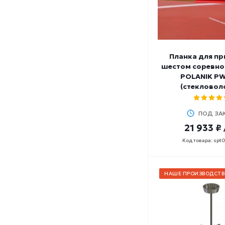
Планка для п
шестом соревно
POLANIK P
(стекловол
ПОД ЗА
21 933 ₽
Код товара: spt
НАШЕ ПРОИЗВОДСТВ