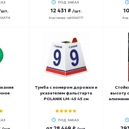
КАЗ
ПОД ЗАКАЗ
12 431 ₽
10
/шт.
/шт.
0043716
Код товара: spt0043717
Код 
лкания
Тумба с номером дорожки и
Стойк
чное
указателем фальстарта
высоту 
POLANIK LM-45 45 см
алюмини
КАЗ
ПОД ЗАКАЗ
₽
от
28 449 ₽
293
/шт.
/шт.