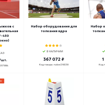
рыжков с
Набор оборудования для
Набор 
вательная
толкания ядра
толкан
W-450
окно)
В НАЛИЧИИ
КАЗ
367 072 ₽
1
/шт.
Код товара: nabor216538
Код 
0017884
О