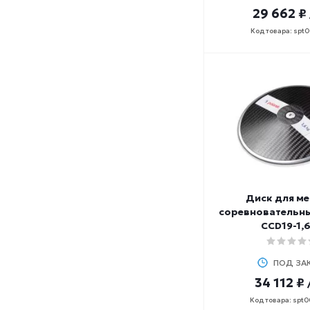
29 662 ₽
Код товара: spt
Диск для ме
соревновательн
CCD19-1,6
ПОД ЗА
34 112 ₽
Код товара: spt