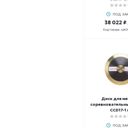
ПОД ЗА
38 022 ₽
Код товара: spt
Диск для ме
соревновательн
CCD17-1 
ПОД ЗА