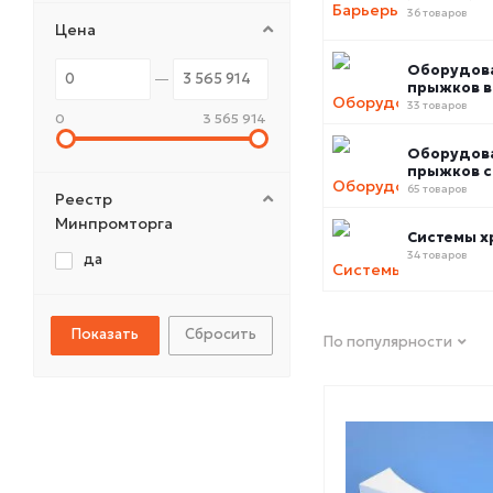
36 товаров
Цена
Оборудов
прыжков в
33 товаров
0
3 565 914
Оборудов
прыжков с
65 товаров
Реестр
Минпромторга
Системы х
34 товаров
да
Сбросить
По популярности