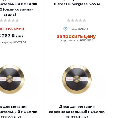
вательный POLANIK
Bifrost Fiberglass 3.55 м
2 (оцинкованная
сталь)
НЕТ В НАЛИЧИИ
ПОД ЗАКАЗ
 287 ₽
запросить цену
/шт.
Код товара: spt0036046
товара: spt0047905
к для метания
Диск для метания
вательный POLANIK
соревновательный POLANIK
CD17-1,6 кг
CCD17-1,5 кг