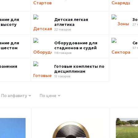
ание для
Детская легкая
Зо
 высоту
атлетика
27 
22 товаров
ание для
Оборудование для
Се
 шестом
стадионов и судей
37 
116 товаров
ранения
Готовые комплекты по
дисциплинам
15 товаров
По алфавиту
По цене