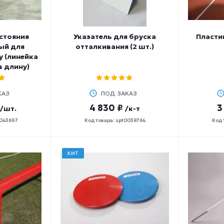
стояния
Указатель для бруска
Пласти
ый для
отталкивания (2 шт.)
 (линейка
 длину)
КАЗ
ПОД ЗАКАЗ
4 830 ₽
3
/шт.
/к-т
0043697
Код товара: spt0038764
Код 
ХИТ