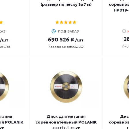
(размер по песку 3х7 м)
соревно
HPD19-
КАЗ
ПОД ЗАКАЗ
28
690 526 ₽
/шт.
/шт.
Код 
0038766
Код товара: spt0047557
тания
Диск для метания
Дис
ый POLANIK
соревновательный POLANIK
соревно
кг
CCD17-1,75 кг
C