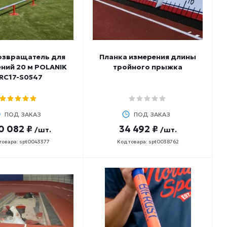
звращатель для
Планка измерения длины
ний 20 м POLANIK
тройного прыжка
RC17-S0547
ПОД ЗАКАЗ
ПОД ЗАКАЗ
0 082 ₽
34 492 ₽
/шт.
/шт.
товара: spt0043377
Код товара: spt0038762