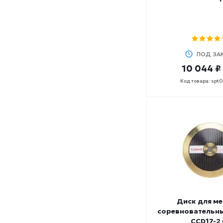
ПОД ЗА
10 044 ₽
Код товара: spt
Диск для ме
соревновательн
CCD17-2 