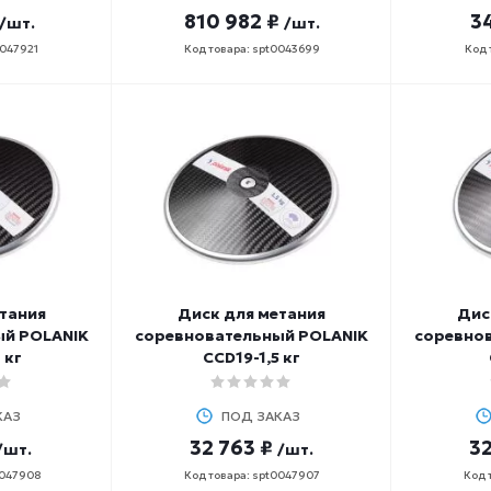
810 982 ₽
34
/шт.
/шт.
0047921
Код товара: spt0043699
Код 
тания
Диск для метания
Дис
ый POLANIK
соревновательный POLANIK
соревно
 кг
CCD19-1,5 кг
КАЗ
ПОД ЗАКАЗ
32 763 ₽
32
/шт.
/шт.
0047908
Код товара: spt0047907
Код 