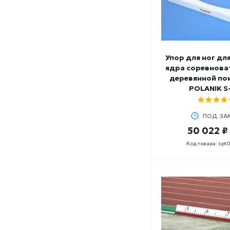
Упор для ног дл
ядра соревноват
деревянной п
POLANIK S
ПОД ЗА
50 022 ₽
Код товара: spt