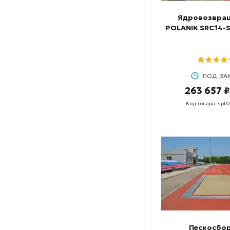
Ядровозвра
POLANIK SRC14-S
ПОД ЗА
263 657 ₽
Код товара: spt
Пескосбо