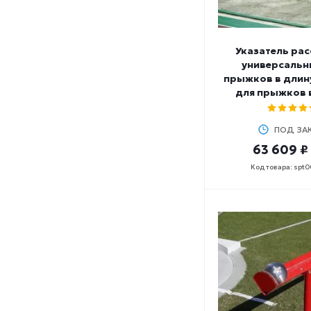
Указатель рас
универсальн
прыжков в длину
для прыжков в
ПОД ЗА
63 609 ₽
Код товара: spt