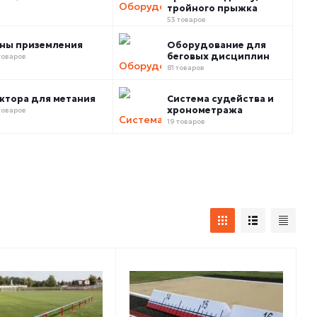
тройного прыжка
53 товаров
ны приземления
Оборудование для
беговых дисциплин
товаров
81 товаров
ктора для метания
Система судейства и
хронометража
товаров
19 товаров