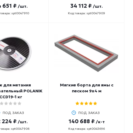
 651 ₽
34 112 ₽
/шт.
/шт.
товара: spt0047910
Код товара: spt0047909
к для метания
Мягкие борта для ямы с
вательный POLANIK
песком 9х4 м
CCD19-1 кг
ПОД ЗАКАЗ
ПОД ЗАКАЗ
 224 ₽
140 688 ₽
/шт.
/к-т
товара: spt0047906
Код товара: spt0043696