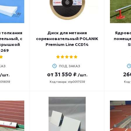
я толкания
Диск для метания
Ядрово
ельный, с
соревновательный POLANIK
помеще
окрышкой
Premium Line CCD14
S
-269
КАЗ
ПОД ЗАКАЗ
от
31 550 ₽
26
/шт.
/шт.
0018018
Код товара: stp0017538
Код 