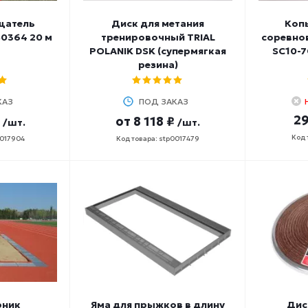
щатель
Диск для метания
Копь
0364 20 м
тренировочный TRIAL
соревно
POLANIK DSK (супермягкая
SC10-7
резина)
КАЗ
ПОД ЗАКАЗ
29
от
8 118 ₽
/шт.
/шт.
Код 
0017904
Код товара: stp0017479
рник
Яма для прыжков в длину
Дис