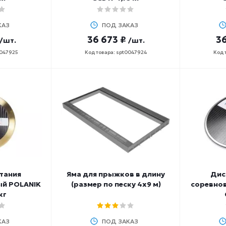
КАЗ
ПОД ЗАКАЗ
36 673 ₽
36
/шт.
/шт.
0047925
Код товара: spt0047924
Код 
тания
Яма для прыжков в длину
Дис
ый POLANIK
(размер по песку 4х9 м)
соревно
кг
КАЗ
ПОД ЗАКАЗ