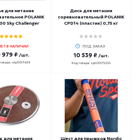
е для метания
Диск для метания
вательное POLANIK
соревновательный POLANIK
00 Sky Challenger
CPD14 (пластик) 0,75 кг
НЕТ В НАЛИЧИИ
ПОД ЗАКАЗ
 979 ₽
10 539 ₽
/шт.
/шт.
товара: stp0017439
Код товара: spt00175255
к для метания
Шест для прыжков Nordic