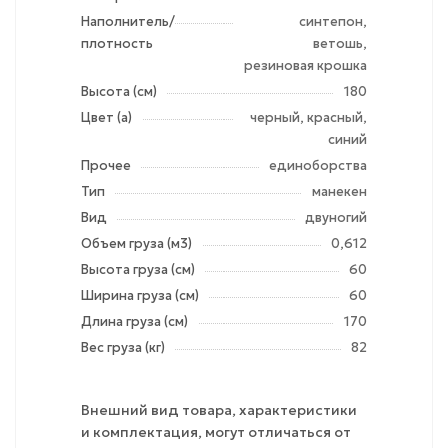
Наполнитель/
синтепон,
плотность
ветошь,
резиновая крошка
Высота (см)
180
Цвет (а)
черный, красный,
синий
Прочее
единоборства
Тип
манекен
Вид
двуногий
Объем груза (м3)
0,612
Высота груза (см)
60
Ширина груза (см)
60
Длина груза (см)
170
Вес груза (кг)
82
Внешний вид товара, характеристики
и комплектация, могут отличаться от