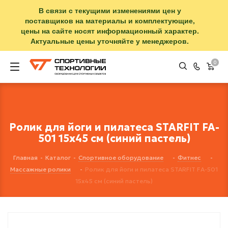
В связи с текущими изменениями цен у
поставщиков на материалы и комплектующие,
цены на сайте носят информационный характер.
Актуальные цены уточняйте у менеджеров.
0
Ролик для йоги и пилатеса STARFIT FA-
501 15x45 см (синий пастель)
Главная
-
Каталог
-
Спортивное оборудование
-
Фитнес
-
Массажные ролики
-
Ролик для йоги и пилатеса STARFIT FA-501
15x45 см (синий пастель)