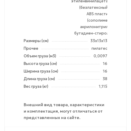
этиленвинилацетат
(безлатексный),
ABS пластик
(сополимер
акрилонитрил-
бутадиен-стирол)
Размеры (см)
33х13х13
Прочее
пилатес
Объем груза (м3)
0,0097
Высота груза (см)
16
Ширина груза (см)
16
Длина груза (см)
38
Вес груза (кг)
1,115
Внешний вид товара, характеристики
и комплектация, могут отличаться от
представленных на сайте.