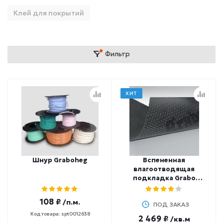
Клей для покрытий
Фильтр
ХИТ
Шнур Graboheg
Вспененная
влагоотводящая
подкладка Grabo
Vaporex
108 ₽
/п.м.
ПОД ЗАКАЗ
Код товара: spt0012638
2 469 ₽
/кв.м