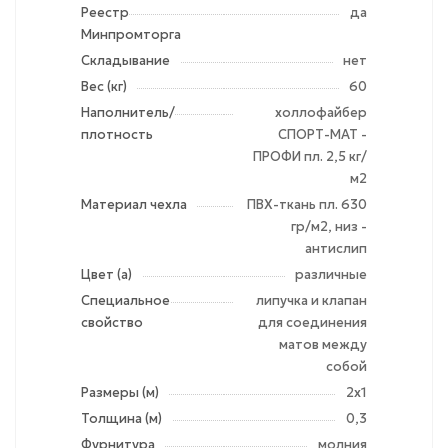
Реестр
да
Минпромторга
Складывание
нет
Вес (кг)
60
Наполнитель/
холлофайбер
плотность
СПОРТ-МАТ -
ПРОФИ пл. 2,5 кг/
м2
Материал чехла
ПВХ-ткань пл. 630
гр/м2, низ -
антислип
Цвет (а)
различные
Специальное
липучка и клапан
свойство
для соединения
матов между
собой
Размеры (м)
2х1
Толщина (м)
0,3
Фурнитура
молния