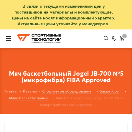
В связи с текущими изменениями цен у
поставщиков на материалы и комплектующие,
цены на сайте носят информационный характер.
Актуальные цены уточняйте у менеджеров.
0
Мяч баскетбольный Jogel JB-700 №5
(микрофибра) FIBA Approved
Главная
-
Каталог
-
Спортивное оборудование
-
Баскетбол
-
Мячи баскетбольные
-
Мяч баскетбольный Jogel JB-700 №5
(микрофибра) FIBA Approved