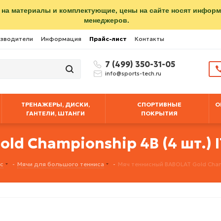
 на материалы и комплектующие, цены на сайте носят инфор
менеджеров.
зводители
Информация
Прайс-лист
Контакты
7 (499) 350-31-05
info@sports-tech.ru
ТРЕНАЖЕРЫ, ДИСКИ,
СПОРТИВНЫЕ
О
ГАНТЕЛИ, ШТАНГИ
ПОКРЫТИЯ
ld Championship 4B (4 шт.) 
с
-
Мячи для большого тенниса
-
Мяч теннисный BABOLAT Gold Champ