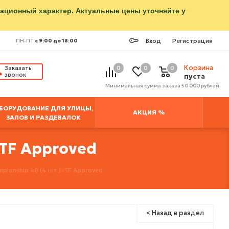
мационный характер. Актуальные цены уточняйте у
Вход
Регистрация
ПН-ПТ
с 9:00 до 18:00
Корзина
Заказать
0
0
0
звонок
пуста
Минимальная сумма заказа 50 000 рублей
БОРУДОВАНИЕ ДЛЯ УЛИЦЫ,
АКЦИЯ %
ЗАЛОВ И РАЗДЕВАЛОК
ITF Approved
ionship 4B (4 шт.) ITF Approved
< Назад в раздел