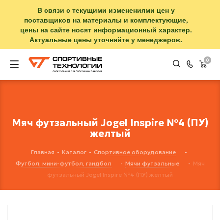
В связи с текущими изменениями цен у
поставщиков на материалы и комплектующие,
цены на сайте носят информационный характер.
Актуальные цены уточняйте у менеджеров.
0
Мяч футзальный Jogel Inspire №4 (ПУ)
желтый
Главная
-
Каталог
-
Спортивное оборудование
-
Футбол, мини-футбол, гандбол
-
Мячи футзальные
-
Мяч
футзальный Jogel Inspire №4 (ПУ) желтый