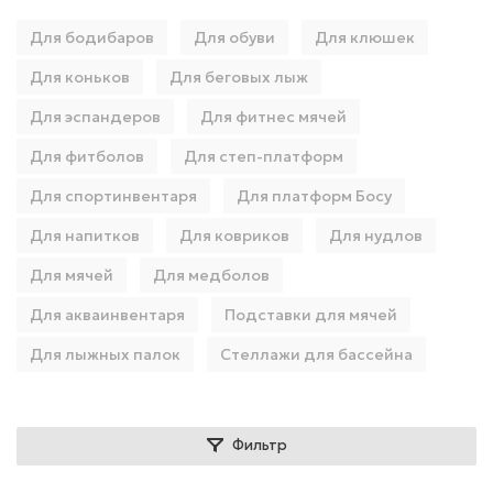
Для бодибаров
Для обуви
Для клюшек
Для коньков
Для беговых лыж
Для эспандеров
Для фитнес мячей
Для фитболов
Для степ-платформ
Для спортинвентаря
Для платформ Босу
Для напитков
Для ковриков
Для нудлов
Для мячей
Для медболов
Для акваинвентаря
Подставки для мячей
Для лыжных палок
Стеллажи для бассейна
Фильтр